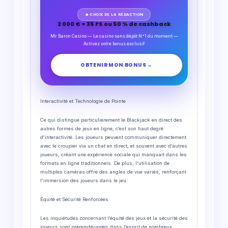
🔥 CHOIX DE LA RÉDACTION
2 000 € + 35 FS ou 50 % de cashback
Mr Baron Casino — Le casino sans dépôt N°1 du moment —
Activez votre bonus exclusif
OBTENIR MON BONUS →
Interactivité et Technologie de Pointe
Ce qui distingue particulièrement le Blackjack en direct des
autres formes de jeux en ligne, c’est son haut degré
d’interactivité. Les joueurs peuvent communiquer directement
avec le croupier via un chat en direct, et souvent avec d’autres
joueurs, créant une expérience sociale qui manquait dans les
formats en ligne traditionnels. De plus, l’utilisation de
multiples caméras offre des angles de vue variés, renforçant
l’immersion des joueurs dans le jeu.
Équité et Sécurité Renforcées
Les inquiétudes concernant l’équité des jeux et la sécurité des
joueurs sont prépondérantes dans l’esprit de nombreux