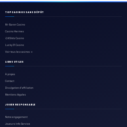
TOP CASINOS SANS DÉPÔT
Mr Baron Casino
Casino Hermes
i24Slots Casino
Lucky31 Casino
Voir tous les casinos →
LIENS UTILES
À propos
Contact
Divulgation d'affiliation
Mentions légales
JOUER RESPONSABLE
Notre engagement
Joueurs Info Service