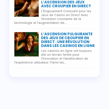
L’ASCENSION DES JEUX
AVEC CROUPIER EN DIRECT
L’Engouement Croissant pour les
Jeux de Casino en Direct Avec
l’évolution constante de la
technologie et l’augmentation de...
L’ASCENSION FULGURANTE
DES JEUX DE CROUPIER EN
DIRECT : UNE RÉVOLUTION
DANS LES CASINOS EN LIGNE
Les casinos en ligne ont toujours
été un terrain fertile pour
l’innovation et l’amélioration de
l’expérience utilisateur. Parmi les...