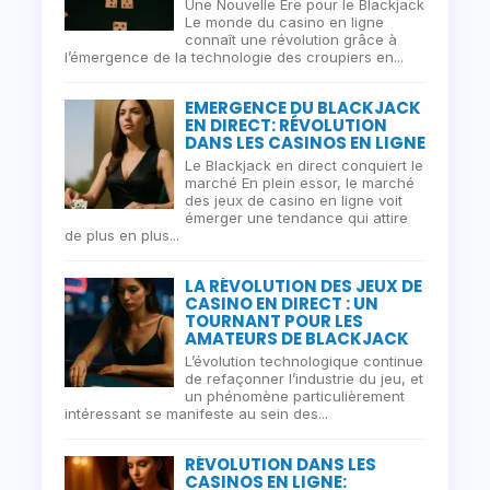
Une Nouvelle Ère pour le Blackjack
Le monde du casino en ligne
connaît une révolution grâce à
l’émergence de la technologie des croupiers en...
EMERGENCE DU BLACKJACK
EN DIRECT: RÉVOLUTION
DANS LES CASINOS EN LIGNE
Le Blackjack en direct conquiert le
marché En plein essor, le marché
des jeux de casino en ligne voit
émerger une tendance qui attire
de plus en plus...
LA RÉVOLUTION DES JEUX DE
CASINO EN DIRECT : UN
TOURNANT POUR LES
AMATEURS DE BLACKJACK
L’évolution technologique continue
de refaçonner l’industrie du jeu, et
un phénomène particulièrement
intéressant se manifeste au sein des...
RÉVOLUTION DANS LES
CASINOS EN LIGNE: