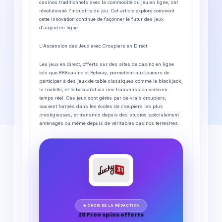
casinos traditionnels avec la commodité du jeu en ligne, ont
révolutionné l’industrie du jeu. Cet article explore comment
cette innovation continue de façonner le futur des jeux
d’argent en ligne.
L’Ascension des Jeux avec Croupiers en Direct
Les jeux en direct, offerts sur des sites de casino en ligne
tels que 888casino et Betway, permettent aux joueurs de
participer à des jeux de table classiques comme le blackjack,
la roulette, et le baccarat via une transmission vidéo en
temps réel. Ces jeux sont gérés par de vrais croupiers,
souvent formés dans les écoles de croupiers les plus
prestigieuses, et transmis depuis des studios spécialement
aménagés ou même depuis de véritables casinos terrestres.
🔥 CHOIX DE LA RÉDACTION
20 Free spins offerts