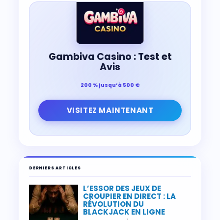
Gambiva Casino : Test et
Avis
200 % jusqu’à 500 €
VISITEZ MAINTENANT
DERNIERS ARTICLES
L’ESSOR DES JEUX DE
CROUPIER EN DIRECT : LA
RÉVOLUTION DU
BLACKJACK EN LIGNE