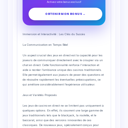
Activez votre bonus exclusif
OBTENIR MON BONUS →
Immersion et Interactivité : Les Clés du Succès
La Communication en Temps Réel
Un aspect crucial des jeux en direct est la capacité pour les
joueurs de communiquer directement avec le croupier via un
chat en direct. Cette fonctionnalité renforce l’interaction et
aide à recréer l’ambiance unique des casinos traditionnels.
Elle permet également aux joueurs de poser des questions et
de résoudre rapidement les éventuelles préoccupations, ce
qui améliore considérablement l’expérience utilisateur.
Jeux et Variétés Proposés
Les jeux de casino en direct ne se limitent pas uniquement à
quelques options. En effet, ils couvrent une large gamme de
jeux traditionnels tels que le blackjack, la roulette, et le
baccarat, ainsi que des versions innovantes de ces
classiques. De nouveaux jeux, spécialement conçus pour