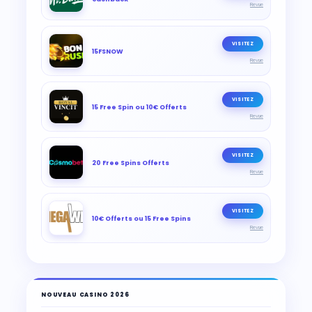
Revue
VISITEZ
15FSNOW
Revue
VISITEZ
15 Free Spin ou 10€ Offerts
Revue
VISITEZ
20 Free Spins Offerts
Revue
VISITEZ
10€ Offerts ou 15 Free Spins
Revue
NOUVEAU CASINO 2026