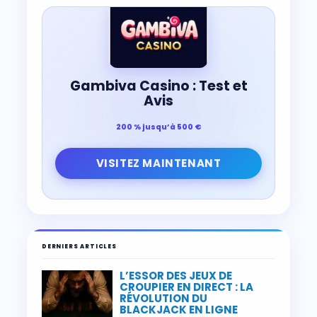
Gambiva Casino : Test et
Avis
200 % jusqu’à 500 €
VISITEZ MAINTENANT
DERNIERS ARTICLES
L’ESSOR DES JEUX DE
CROUPIER EN DIRECT : LA
RÉVOLUTION DU
BLACKJACK EN LIGNE