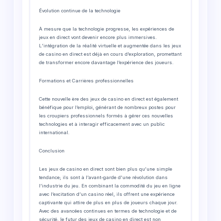
Évolution continue de la technologie
À mesure que la technologie progresse, les expériences de
jeux en direct vont devenir encore plus immersives.
L’intégration de la réalité virtuelle et augmentée dans les jeux
de casino en direct est déjà en cours d’exploration, promettant
de transformer encore davantage l’expérience des joueurs.
Formations et Carrières professionnelles
Cette nouvelle ère des jeux de casino en direct est également
bénéfique pour l’emploi, générant de nombreux postes pour
les croupiers professionnels formés à gérer ces nouvelles
technologies et à interagir efficacement avec un public
international.
Conclusion
Les jeux de casino en direct sont bien plus qu’une simple
tendance; ils sont à l’avant-garde d’une révolution dans
l’industrie du jeu. En combinant la commodité du jeu en ligne
avec l’excitation d’un casino réel, ils offrent une expérience
captivante qui attire de plus en plus de joueurs chaque jour.
Avec des avancées continues en termes de technologie et de
sécurité, le futur des jeux de casino en direct est non