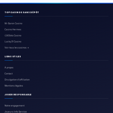
TOP CASINOS SANS DÉPÔT
Mr Baron Casino
Casino Hermes
i24Slots Casino
Lucky31 Casino
Voir tous les casinos →
LIENS UTILES
À propos
Contact
Divulgation d'affiliation
Mentions légales
JOUER RESPONSABLE
Notre engagement
Joueurs Info Service