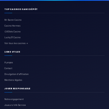
TOP CASINOS SANS DÉPÔT
Mr Baron Casino
Casino Hermes
i24Slots Casino
Lucky31 Casino
Voir tous les casinos →
LIENS UTILES
À propos
Contact
Divulgation d'affiliation
Mentions légales
JOUER RESPONSABLE
Notre engagement
Joueurs Info Service