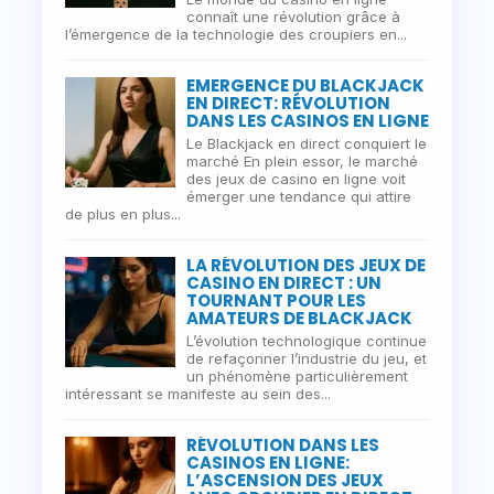
connaît une révolution grâce à
l’émergence de la technologie des croupiers en...
EMERGENCE DU BLACKJACK
EN DIRECT: RÉVOLUTION
DANS LES CASINOS EN LIGNE
Le Blackjack en direct conquiert le
marché En plein essor, le marché
des jeux de casino en ligne voit
émerger une tendance qui attire
de plus en plus...
LA RÉVOLUTION DES JEUX DE
CASINO EN DIRECT : UN
TOURNANT POUR LES
AMATEURS DE BLACKJACK
L’évolution technologique continue
de refaçonner l’industrie du jeu, et
un phénomène particulièrement
intéressant se manifeste au sein des...
RÉVOLUTION DANS LES
CASINOS EN LIGNE:
L’ASCENSION DES JEUX