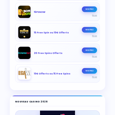
VISITEZ
15FSNOW
Revue
VISITEZ
15 Free Spin ou 10€ Offerts
Revue
VISITEZ
20 Free Spins Offerts
Revue
VISITEZ
10€ Offerts ou 15 Free Spins
Revue
NOUVEAU CASINO 2026