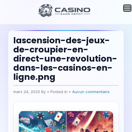
lascension-des-jeux-
de-croupier-en-
direct-une-revolution-
dans-les-casinos-en-
ligne.png
mars 24, 2025
By
• Posted in •
Aucun commentaire