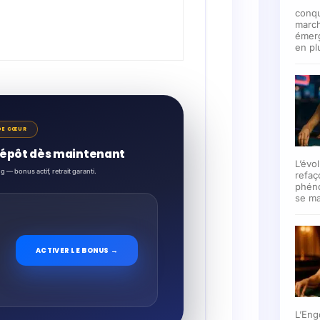
conqu
march
émerg
en plu
DE CŒUR
 dépôt dès maintenant
L’évo
g — bonus actif, retrait garanti.
refaç
phéno
se ma
ACTIVER LE BONUS →
L’Eng