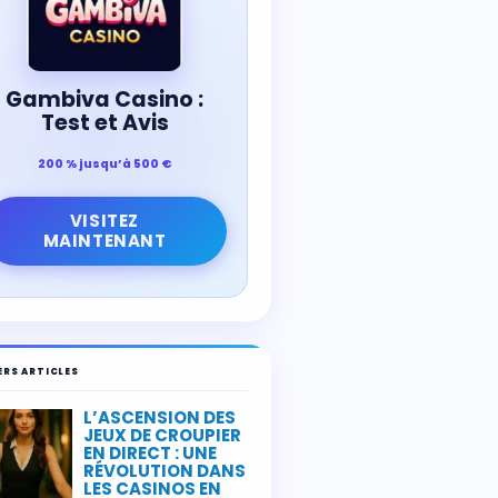
Gambiva Casino :
Test et Avis
200 % jusqu’à 500 €
VISITEZ
MAINTENANT
ERS ARTICLES
L’ASCENSION DES
JEUX DE CROUPIER
EN DIRECT : UNE
RÉVOLUTION DANS
LES CASINOS EN