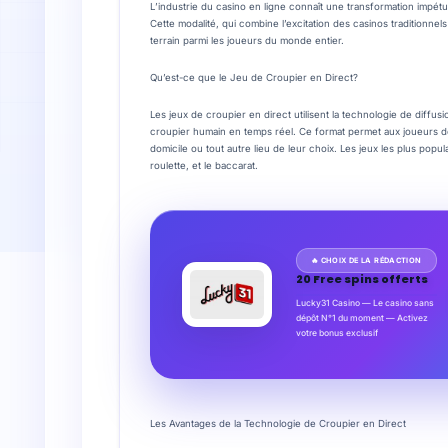
L’industrie du casino en ligne connaît une transformation impét
Cette modalité, qui combine l’excitation des casinos traditionne
terrain parmi les joueurs du monde entier.
Qu’est-ce que le Jeu de Croupier en Direct?
Les jeux de croupier en direct utilisent la technologie de diffu
croupier humain en temps réel. Ce format permet aux joueurs de
domicile ou tout autre lieu de leur choix. Les jeux les plus popul
roulette, et le baccarat.
🔥 CHOIX DE LA RÉDACTION
20 Free spins offerts
Lucky31 Casino — Le casino sans
dépôt N°1 du moment — Activez
votre bonus exclusif
Les Avantages de la Technologie de Croupier en Direct