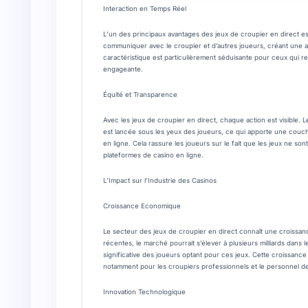
Interaction en Temps Réel
L’un des principaux avantages des jeux de croupier en direct es
communiquer avec le croupier et d’autres joueurs, créant une a
caractéristique est particulièrement séduisante pour ceux qui 
engageante.
Équité et Transparence
Avec les jeux de croupier en direct, chaque action est visible. L
est lancée sous les yeux des joueurs, ce qui apporte une couch
en ligne. Cela rassure les joueurs sur le fait que les jeux ne so
plateformes de casino en ligne.
L’Impact sur l’Industrie des Casinos
Croissance Economique
Le secteur des jeux de croupier en direct connaît une croiss
récentes, le marché pourrait s’élever à plusieurs milliards dan
significative des joueurs optant pour ces jeux. Cette croissance
notamment pour les croupiers professionnels et le personnel d
Innovation Technologique