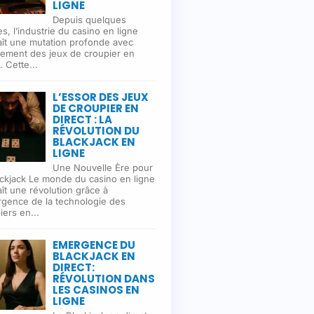
LIGNE
Depuis quelques
s, l’industrie du casino en ligne
ît une mutation profonde avec
nement des jeux de croupier en
. Cette...
L’ESSOR DES JEUX
DE CROUPIER EN
DIRECT : LA
RÉVOLUTION DU
BLACKJACK EN
LIGNE
Une Nouvelle Ère pour
ackjack Le monde du casino en ligne
ît une révolution grâce à
rgence de la technologie des
iers en...
EMERGENCE DU
BLACKJACK EN
DIRECT:
RÉVOLUTION DANS
LES CASINOS EN
LIGNE