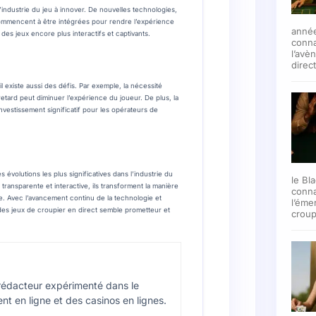
industrie du jeu à innover. De nouvelles technologies,
, commencent à être intégrées pour rendre l’expérience
année
 des jeux encore plus interactifs et captivants.
conna
l’avè
direct
 existe aussi des défis. Par exemple, la nécessité
retard peut diminuer l’expérience du joueur. De plus, la
nvestissement significatif pour les opérateurs de
évolutions les plus significatives dans l’industrie du
le Bl
 transparente et interactive, ils transforment la manière
conna
ne. Avec l’avancement continu de la technologie et
l’éme
 des jeux de croupier en direct semble prometteur et
croup
rédacteur expérimenté dans le
nt en ligne et des casinos en lignes.