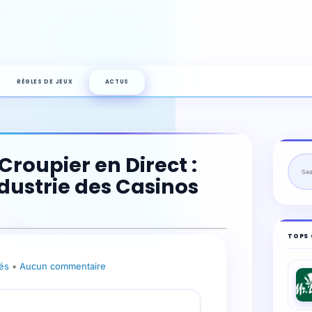
RÈGLES DE JEUX
ACTUS
Croupier en Direct :
dustrie des Casinos
TOPS 
tés
•
Aucun commentaire