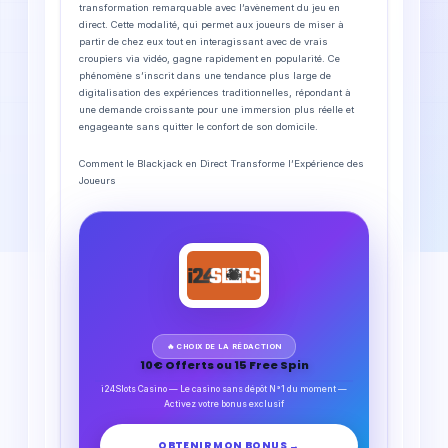
transformation remarquable avec l’avènement du jeu en
direct. Cette modalité, qui permet aux joueurs de miser à
partir de chez eux tout en interagissant avec de vrais
croupiers via vidéo, gagne rapidement en popularité. Ce
phénomène s’inscrit dans une tendance plus large de
digitalisation des expériences traditionnelles, répondant à
une demande croissante pour une immersion plus réelle et
engageante sans quitter le confort de son domicile.
Comment le Blackjack en Direct Transforme l’Expérience des
Joueurs
🔥 CHOIX DE LA RÉDACTION
10€ Offerts ou 15 Free Spin
i24Slots Casino — Le casino sans dépôt N°1 du moment —
Activez votre bonus exclusif
OBTENIR MON BONUS →