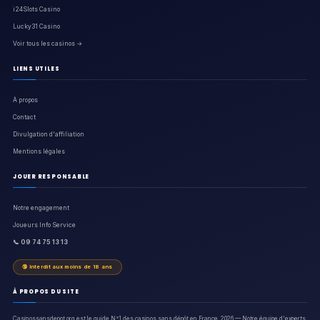
i24Slots Casino
Lucky31 Casino
Voir tous les casinos →
LIENS UTILES
À propos
Contact
Divulgation d'affiliation
Mentions légales
JOUER RESPONSABLE
Notre engagement
Joueurs Info Service
📞 09 74 75 13 13
🔞 Interdit aux moins de 18 ans
À PROPOS DU SITE
Casinossansdepot.org est le guide N°1 des casinos sans dépôt en France. 2026 — Notre équipe d'experts