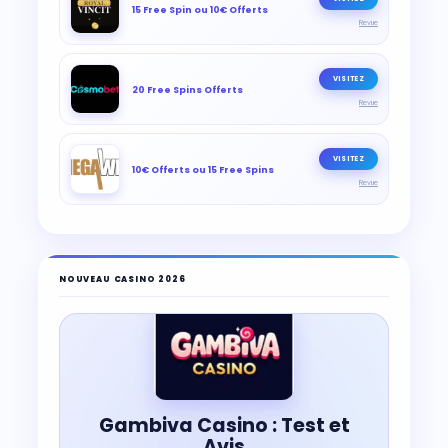
15 Free Spin ou 10€ Offerts
Revue
VISITEZ
20 Free Spins Offerts
Revue
VISITEZ
10€ Offerts ou 15 Free Spins
Revue
NOUVEAU CASINO 2026
Gambiva Casino : Test et
Avis