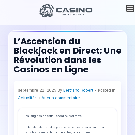
L’Ascension du
Blackjack en Direct: Une
Révolution dans les
Casinos en Ligne
septembre 22, 2025
By
Bertrand Robert
• Posted in
Actualités
•
Aucun commentaire
Les Origines de cette Tendance Montante
Le blackjack, l’un des jeux de cartes les plus populaires
dans les casinos du monde entier, a connu une