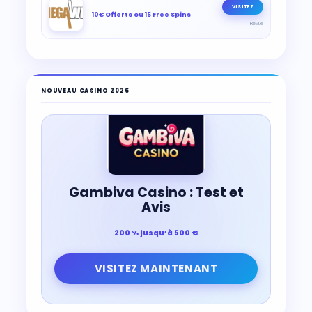
VISITEZ
10€ Offerts ou 15 Free Spins
Revue
NOUVEAU CASINO 2026
Gambiva Casino : Test et
Avis
200 % jusqu’à 500 €
VISITEZ MAINTENANT