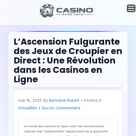
L’Ascension Fulgurante
des Jeux de Croupier en
Direct : Une Révolution
dans les Casinos en
Ligne
mai 16, 2025
By
Bertrand Robert
• Posted in
Actualités
•
Aucun commentaire
Le monde des casinos en ligne subit une transformation
radicale avec l’augmentation spectaculaire de la popularité