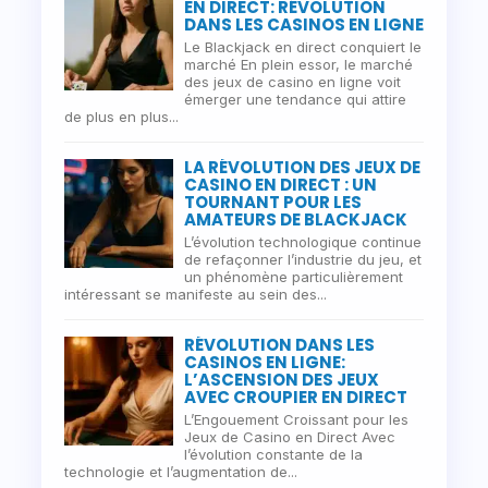
EN DIRECT: RÉVOLUTION
DANS LES CASINOS EN LIGNE
Le Blackjack en direct conquiert le
marché En plein essor, le marché
des jeux de casino en ligne voit
émerger une tendance qui attire
de plus en plus...
LA RÉVOLUTION DES JEUX DE
CASINO EN DIRECT : UN
TOURNANT POUR LES
AMATEURS DE BLACKJACK
L’évolution technologique continue
de refaçonner l’industrie du jeu, et
un phénomène particulièrement
intéressant se manifeste au sein des...
RÉVOLUTION DANS LES
CASINOS EN LIGNE:
L’ASCENSION DES JEUX
AVEC CROUPIER EN DIRECT
L’Engouement Croissant pour les
Jeux de Casino en Direct Avec
l’évolution constante de la
technologie et l’augmentation de...