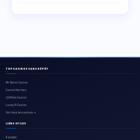
TOP CASINOS SANS DÉPÔT
Mr Baron Casino
Casino Hermes
i24Slots Casino
Lucky31 Casino
Voir tous les casinos →
LIENS UTILES
À propos