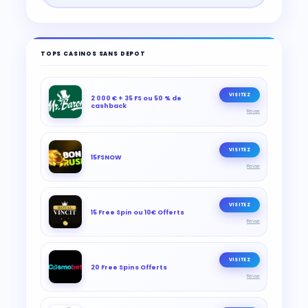
TOPS CASINOS SANS DEPOT
VISITEZ
2 000 € + 35 FS ou 50 % de
cashback
Revue
VISITEZ
15FSNOW
Revue
VISITEZ
15 Free Spin ou 10€ Offerts
Revue
VISITEZ
20 Free Spins Offerts
Revue