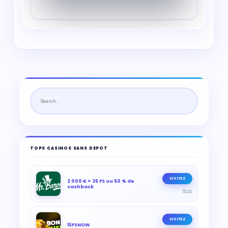
TOPS CASINOS SANS DEPOT
VISITEZ
2 000 € + 35 FS ou 50 % de
cashback
Revue
VISITEZ
15FSNOW