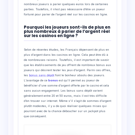
nombreux joueurs à parier quelques euros lors de certaines
parties. Toutefois, il n’est pas nécessaire d’être un joueur
fortuné pour parier de l’argent réel sur les casinos en ligne.
Pourquoi les joueurs sont-ils de plus en
plus nombreux à parier de l’argent réel
sur les casinos en ligne ?
Selon de récentes études, les Français dépensent de plus en
plus d’argent dans les casinos en ligne. Cela peut être dû à
de nombreuses raisons. Toutefois, il est important de savoir
que les établissements de jeu offrent de nombreux bonus aux
joueurs qui désirent tester les jeux d’argent. Parmi ces offres,
les
bonus sans dépôt
font le bonheur absolu des joueurs.
L’avantage de ce
bonus
est qu’il permet au joueur de
bénéficier d’une somme d’argent offerte par le casino et cela
sans aucun engagement. Les bonus sans dépôt varient
généralement entre 20 et 50 euros, mais il est très difficile
d’en trouver sur internet. Même s’il s’agit de sommes d’argent
plutôt modestes, il y a de quoi réaliser quelques mises qui
pourront avec de la chance déboucher sur un jackpot plus
que conséquent.