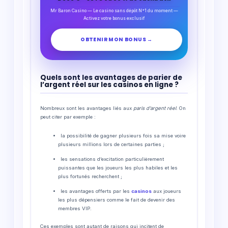
Mr Baron Casino — Le casino sans dépôt N°1 du moment —
Activez votre bonus exclusif
OBTENIR MON BONUS →
Quels sont les avantages de parier de
l’argent réel sur les casinos en ligne ?
Nombreux sont les avantages liés aux
paris d’argent réel
. On
peut citer par exemple :
la possibilité de gagner plusieurs fois sa mise voire
plusieurs millions lors de certaines parties ;
les sensations d’excitation particulièrement
puissantes que les joueurs les plus habiles et les
plus fortunés recherchent ;
les avantages offerts par les
casinos
aux joueurs
les plus dépensiers comme le fait de devenir des
membres VIP.
Ces exemples sont autant de raisons qui incitent de