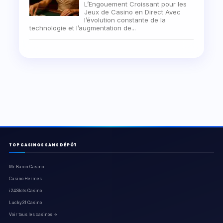
L’Engouement Croissant pour les
Jeux de Casino en Direct Avec
l’évolution constante de la
technologie et l’augmentation de...
TOP CASINOS SANS DÉPÔT
Mr Baron Casino
Casino Hermes
i24Slots Casino
Lucky31 Casino
Voir tous les casinos →