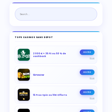
TOPS CASINOS SANS DEPOT
VISITEZ
2 000 € + 35 FS ou 50 % de
cashback
Revue
VISITEZ
15FSNOW
Revue
VISITEZ
15 Free Spin ou 10€ Offerts
Revue