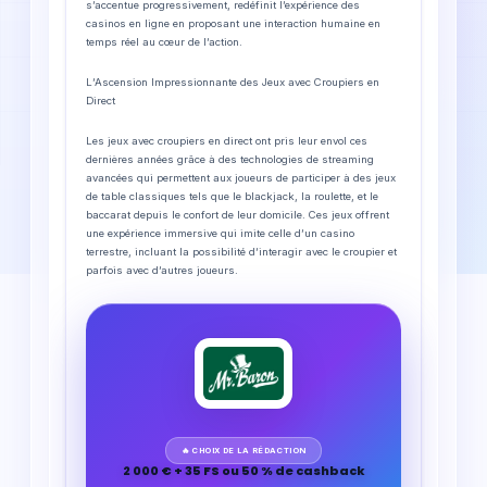
s’accentue progressivement, redéfinit l’expérience des
casinos en ligne en proposant une interaction humaine en
temps réel au cœur de l’action.
L’Ascension Impressionnante des Jeux avec Croupiers en
Direct
Les jeux avec croupiers en direct ont pris leur envol ces
dernières années grâce à des technologies de streaming
avancées qui permettent aux joueurs de participer à des jeux
de table classiques tels que le blackjack, la roulette, et le
baccarat depuis le confort de leur domicile. Ces jeux offrent
une expérience immersive qui imite celle d’un casino
terrestre, incluant la possibilité d’interagir avec le croupier et
parfois avec d’autres joueurs.
🔥 CHOIX DE LA RÉDACTION
2 000 € + 35 FS ou 50 % de cashback