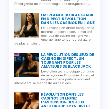
l’émergence de la technologie des croupiers en...
EMERGENCE DU BLACKJACK
EN DIRECT: RÉVOLUTION
DANS LES CASINOS EN LIGNE
Le Blackjack en direct conquiert le
marché En plein essor, le marché
des jeux de casino en ligne voit
émerger une tendance qui attire
de plus en plus...
LA RÉVOLUTION DES JEUX DE
CASINO EN DIRECT : UN
TOURNANT POUR LES
AMATEURS DE BLACKJACK
L’évolution technologique continue
de refaçonner l’industrie du jeu, et
un phénomène particulièrement
intéressant se manifeste au sein des...
RÉVOLUTION DANS LES
CASINOS EN LIGNE:
L’ASCENSION DES JEUX
AVEC CROUPIER EN DIRECT