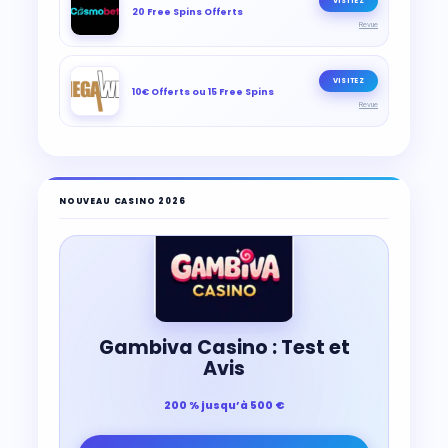
VISITEZ
20 Free Spins Offerts
Revue
VISITEZ
10€ Offerts ou 15 Free Spins
Revue
NOUVEAU CASINO 2026
Gambiva Casino : Test et
Avis
200 % jusqu’à 500 €