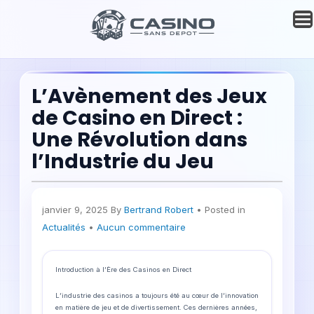
L’Avènement des Jeux
de Casino en Direct :
Une Révolution dans
l’Industrie du Jeu
janvier 9, 2025
By
Bertrand Robert
• Posted in
Actualités
•
Aucun commentaire
Introduction à l’Ère des Casinos en Direct
L’industrie des casinos a toujours été au cœur de l’innovation
en matière de jeu et de divertissement. Ces dernières années,