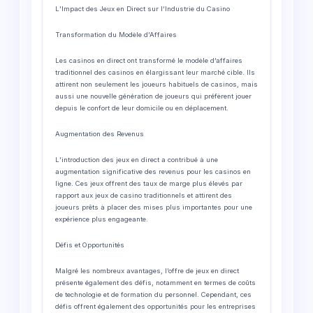
L’Impact des Jeux en Direct sur l’Industrie du Casino
Transformation du Modèle d’Affaires
Les casinos en direct ont transformé le modèle d’affaires
traditionnel des casinos en élargissant leur marché cible. Ils
attirent non seulement les joueurs habituels de casinos, mais
aussi une nouvelle génération de joueurs qui préfèrent jouer
depuis le confort de leur domicile ou en déplacement.
Augmentation des Revenus
L’introduction des jeux en direct a contribué à une
augmentation significative des revenus pour les casinos en
ligne. Ces jeux offrent des taux de marge plus élevés par
rapport aux jeux de casino traditionnels et attirent des
joueurs prêts à placer des mises plus importantes pour une
expérience plus engageante.
Défis et Opportunités
Malgré les nombreux avantages, l’offre de jeux en direct
présente également des défis, notamment en termes de coûts
de technologie et de formation du personnel. Cependant, ces
défis offrent également des opportunités pour les entreprises