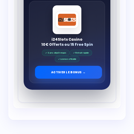
i24Slots Casino
10€ Offerts ou 15 Free Spin
✓ Sans dépôt requis
✓ Retrait rapide
✓ Licence officielle
ACTIVER LE BONUS →