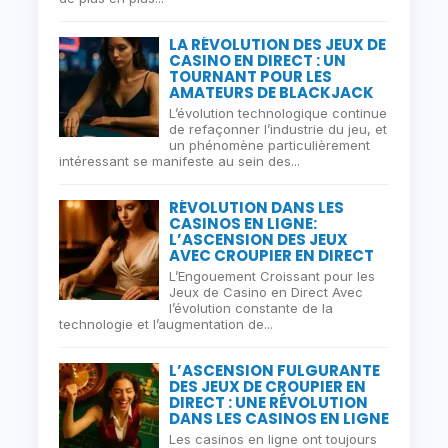
LA RÉVOLUTION DES JEUX DE
CASINO EN DIRECT : UN
TOURNANT POUR LES
AMATEURS DE BLACKJACK
L’évolution technologique continue
de refaçonner l’industrie du jeu, et
un phénomène particulièrement
intéressant se manifeste au sein des...
RÉVOLUTION DANS LES
CASINOS EN LIGNE:
L’ASCENSION DES JEUX
AVEC CROUPIER EN DIRECT
L’Engouement Croissant pour les
Jeux de Casino en Direct Avec
l’évolution constante de la
technologie et l’augmentation de...
L’ASCENSION FULGURANTE
DES JEUX DE CROUPIER EN
DIRECT : UNE RÉVOLUTION
DANS LES CASINOS EN LIGNE
Les casinos en ligne ont toujours