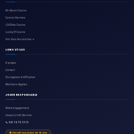
Mr Baron Casino
Casino Hermes
i24Slots Casino
Lucky31 Casino
Voir tous les casinos →
LIENS UTILES
À propos
Contact
Divulgation d'affiliation
Mentions légales
JOUER RESPONSABLE
Notre engagement
Joueurs Info Service
📞 09 74 75 13 13
🔞 Interdit aux moins de 18 ans