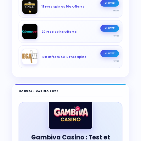
VISITEZ
15 Free Spin ou 10€ Offerts
Revue
VISITEZ
20 Free Spins Offerts
Revue
VISITEZ
10€ Offerts ou 15 Free Spins
Revue
NOUVEAU CASINO 2026
Gambiva Casino : Test et