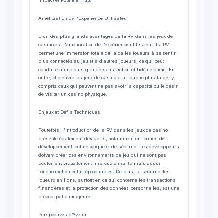
Impact et Potentiel Futur
Amélioration de l’Expérience Utilisateur
L’un des plus grands avantages de la RV dans les jeux de
casino est l’amélioration de l’expérience utilisateur. La RV
permet une immersion totale qui aide les joueurs à se sentir
plus connectés au jeu et à d’autres joueurs, ce qui peut
conduire à une plus grande satisfaction et fidélité client. En
outre, elle ouvre les jeux de casino à un public plus large, y
compris ceux qui peuvent ne pas avoir la capacité ou le désir
de visiter un casino physique.
Enjeux et Défis Techniques
Toutefois, l’introduction de la RV dans les jeux de casino
présente également des défis, notamment en termes de
développement technologique et de sécurité. Les développeurs
doivent créer des environnements de jeu qui ne sont pas
seulement visuellement impressionnants mais aussi
fonctionnellement irréprochables. De plus, la sécurité des
joueurs en ligne, surtout en ce qui concerne les transactions
financières et la protection des données personnelles, est une
préoccupation majeure.
Perspectives d’Avenir