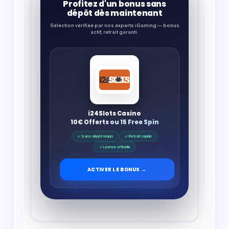
Profitez d'un bonus sans
dépôt dès maintenant
Sélection vérifiée par nos experts iGaming — bonus
actif, retrait garanti.
i24Slots Casino
10€ Offerts ou 15 Free Spin
✓ Sans dépôt requis
✓ Retrait rapide
✓ Licence officielle
ACTIVER LE BONUS →