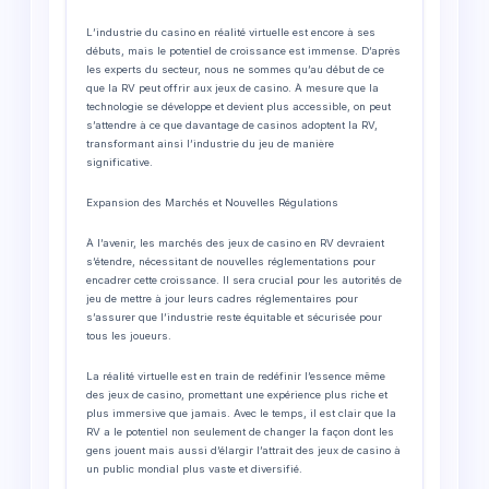
L’industrie du casino en réalité virtuelle est encore à ses
débuts, mais le potentiel de croissance est immense. D’après
les experts du secteur, nous ne sommes qu’au début de ce
que la RV peut offrir aux jeux de casino. À mesure que la
technologie se développe et devient plus accessible, on peut
s’attendre à ce que davantage de casinos adoptent la RV,
transformant ainsi l’industrie du jeu de manière
significative.
Expansion des Marchés et Nouvelles Régulations
À l’avenir, les marchés des jeux de casino en RV devraient
s’étendre, nécessitant de nouvelles réglementations pour
encadrer cette croissance. Il sera crucial pour les autorités de
jeu de mettre à jour leurs cadres réglementaires pour
s’assurer que l’industrie reste équitable et sécurisée pour
tous les joueurs.
La réalité virtuelle est en train de redéfinir l’essence même
des jeux de casino, promettant une expérience plus riche et
plus immersive que jamais. Avec le temps, il est clair que la
RV a le potentiel non seulement de changer la façon dont les
gens jouent mais aussi d’élargir l’attrait des jeux de casino à
un public mondial plus vaste et diversifié.