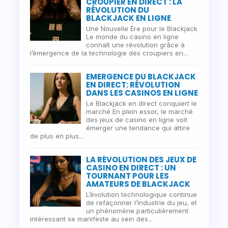
CROUPIER EN DIRECT : LA
RÉVOLUTION DU
BLACKJACK EN LIGNE
Une Nouvelle Ère pour le Blackjack
Le monde du casino en ligne
connaît une révolution grâce à
l’émergence de la technologie des croupiers en...
EMERGENCE DU BLACKJACK
EN DIRECT: RÉVOLUTION
DANS LES CASINOS EN LIGNE
Le Blackjack en direct conquiert le
marché En plein essor, le marché
des jeux de casino en ligne voit
émerger une tendance qui attire
de plus en plus...
LA RÉVOLUTION DES JEUX DE
CASINO EN DIRECT : UN
TOURNANT POUR LES
AMATEURS DE BLACKJACK
L’évolution technologique continue
de refaçonner l’industrie du jeu, et
un phénomène particulièrement
intéressant se manifeste au sein des...