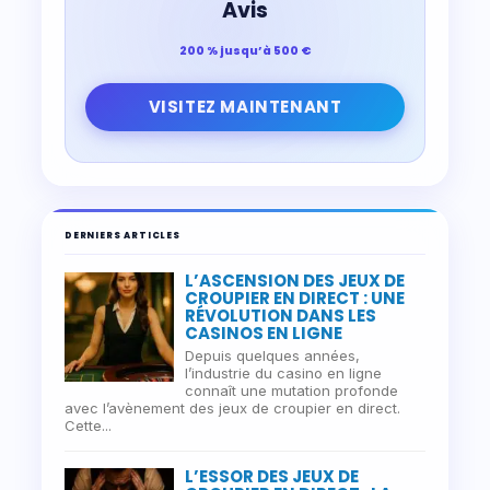
Avis
200 % jusqu’à 500 €
VISITEZ MAINTENANT
DERNIERS ARTICLES
L’ASCENSION DES JEUX DE
CROUPIER EN DIRECT : UNE
RÉVOLUTION DANS LES
CASINOS EN LIGNE
Depuis quelques années,
l’industrie du casino en ligne
connaît une mutation profonde
avec l’avènement des jeux de croupier en direct.
Cette...
L’ESSOR DES JEUX DE