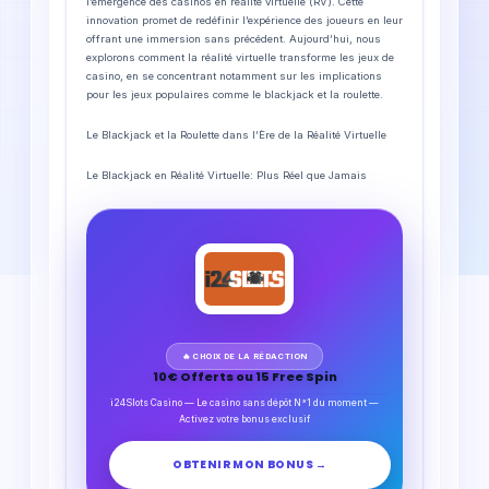
l’émergence des casinos en réalité virtuelle (RV). Cette
innovation promet de redéfinir l’expérience des joueurs en leur
offrant une immersion sans précédent. Aujourd’hui, nous
explorons comment la réalité virtuelle transforme les jeux de
casino, en se concentrant notamment sur les implications
pour les jeux populaires comme le blackjack et la roulette.
Le Blackjack et la Roulette dans l’Ère de la Réalité Virtuelle
Le Blackjack en Réalité Virtuelle: Plus Réel que Jamais
🔥 CHOIX DE LA RÉDACTION
10€ Offerts ou 15 Free Spin
i24Slots Casino — Le casino sans dépôt N°1 du moment —
Activez votre bonus exclusif
OBTENIR MON BONUS →