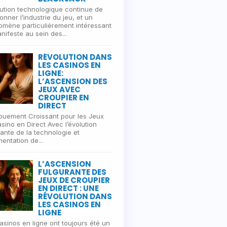
lution technologique continue de
onner l’industrie du jeu, et un
mène particulièrement intéressant
nifeste au sein des...
RÉVOLUTION DANS
LES CASINOS EN
LIGNE:
L’ASCENSION DES
JEUX AVEC
CROUPIER EN
DIRECT
ouement Croissant pour les Jeux
sino en Direct Avec l’évolution
ante de la technologie et
mentation de...
L’ASCENSION
FULGURANTE DES
JEUX DE CROUPIER
EN DIRECT : UNE
RÉVOLUTION DANS
LES CASINOS EN
LIGNE
asinos en ligne ont toujours été un