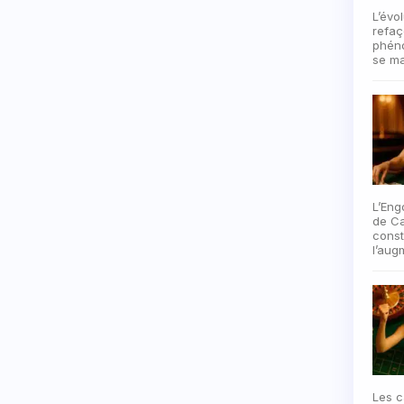
L’évo
refaç
phéno
se ma
L’Eng
de Ca
const
l’aug
Les c