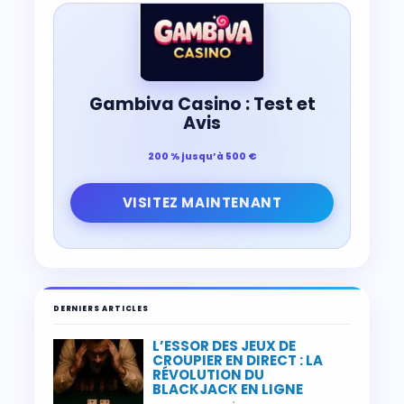
Gambiva Casino : Test et
Avis
200 % jusqu’à 500 €
VISITEZ MAINTENANT
DERNIERS ARTICLES
L’ESSOR DES JEUX DE
CROUPIER EN DIRECT : LA
RÉVOLUTION DU
BLACKJACK EN LIGNE