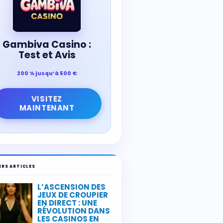
Gambiva Casino :
Test et Avis
200 % jusqu’à 500 €
VISITEZ
MAINTENANT
ERS ARTICLES
L’ASCENSION DES
JEUX DE CROUPIER
EN DIRECT : UNE
RÉVOLUTION DANS
LES CASINOS EN