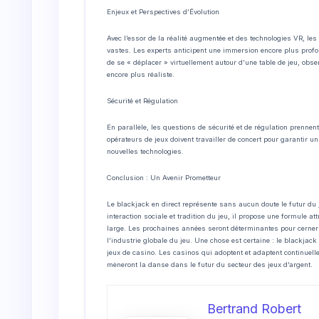
Enjeux et Perspectives d’Évolution
Avec l’essor de la réalité augmentée et des technologies VR, les 
vastes. Les experts anticipent une immersion encore plus profo
de se « déplacer » virtuellement autour d’une table de jeu, obse
encore plus réaliste.
Sécurité et Régulation
En parallèle, les questions de sécurité et de régulation prennen
opérateurs de jeux doivent travailler de concert pour garantir u
nouvelles technologies.
Conclusion : Un Avenir Prometteur
Le blackjack en direct représente sans aucun doute le futur du 
interaction sociale et tradition du jeu, il propose une formule a
large. Les prochaines années seront déterminantes pour cerner 
l’industrie globale du jeu. Une chose est certaine : le blackja
jeux de casino. Les casinos qui adoptent et adaptent continuel
mèneront la danse dans le futur du secteur des jeux d’argent.
Bertrand Robert