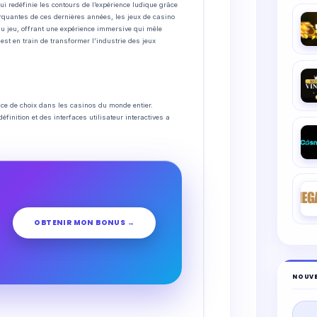
i redéfinie les contours de l’expérience ludique grâce
rquantes de ces dernières années, les jeux de casino
 du jeu, offrant une expérience immersive qui mêle
est en train de transformer l’industrie des jeux
ace de choix dans les casinos du monde entier.
finition et des interfaces utilisateur interactives a
OBTENIR MON BONUS →
NOUVE