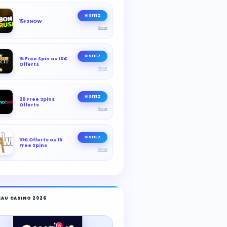
VISITEZ
15FSNOW
Revue
VISITEZ
15 Free Spin ou 10€
Offerts
Revue
VISITEZ
20 Free Spins
Offerts
Revue
VISITEZ
10€ Offerts ou 15
Free Spins
Revue
AU CASINO 2026