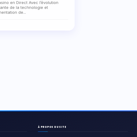
sino en Direct Avec l’évolution
ante de la technologie et
mentation de...
À PROPOS DU SITE