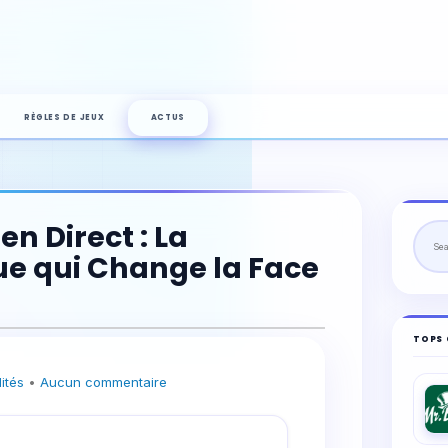
RÈGLES DE JEUX
ACTUS
en Direct : La
ue qui Change la Face
TOPS 
ités
•
Aucun commentaire