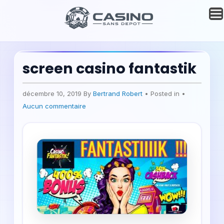
screen casino fantastik
décembre 10, 2019
By
Bertrand Robert
• Posted in •
Aucun commentaire