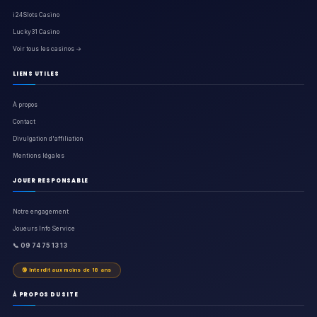
i24Slots Casino
Lucky31 Casino
Voir tous les casinos →
LIENS UTILES
À propos
Contact
Divulgation d'affiliation
Mentions légales
JOUER RESPONSABLE
Notre engagement
Joueurs Info Service
📞 09 74 75 13 13
🔞 Interdit aux moins de 18 ans
À PROPOS DU SITE