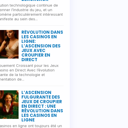
lution technologique continue de
onner l’industrie du jeu, et un
mène particulièrement intéressant
nifeste au sein des...
RÉVOLUTION DANS
LES CASINOS EN
LIGNE:
L’ASCENSION DES
JEUX AVEC
CROUPIER EN
DIRECT
ouement Croissant pour les Jeux
sino en Direct Avec l’évolution
ante de la technologie et
mentation de...
L’ASCENSION
FULGURANTE DES
JEUX DE CROUPIER
EN DIRECT : UNE
RÉVOLUTION DANS
LES CASINOS EN
LIGNE
asinos en ligne ont toujours été un