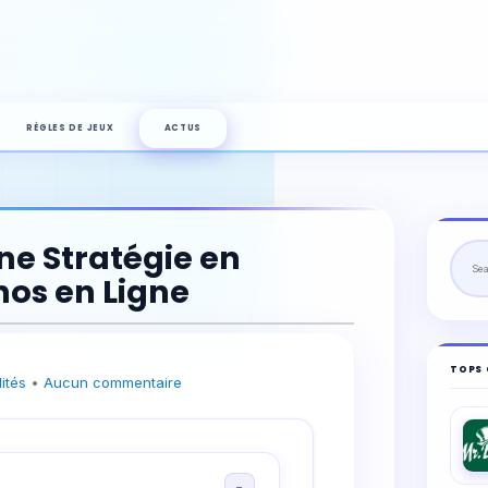
RÈGLES DE JEUX
ACTUS
ne Stratégie en
nos en Ligne
TOPS 
ités
•
Aucun commentaire
−