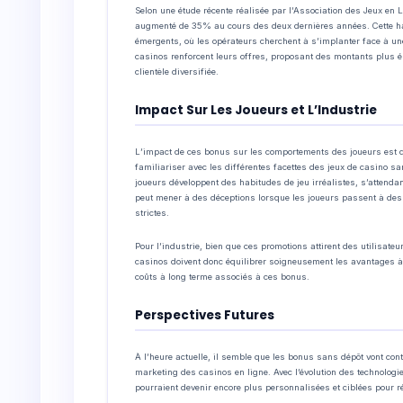
Selon une étude récente réalisée par l’Association des Jeux en 
augmenté de 35% au cours des deux dernières années. Cette ha
émergents, où les opérateurs cherchent à s’implanter face à un
casinos renforcent leurs offres, proposant des montants plus él
clientèle diversifiée.
Impact Sur Les Joueurs et L’Industrie
L’impact de ces bonus sur les comportements des joueurs est do
familiariser avec les différentes facettes des jeux de casino san
joueurs développent des habitudes de jeu irréalistes, s’attenda
peut mener à des déceptions lorsque les joueurs passent à des 
strictes.
Pour l’industrie, bien que ces promotions attirent des utilisateu
casinos doivent donc équilibrer soigneusement les avantages à c
coûts à long terme associés à ces bonus.
Perspectives Futures
À l’heure actuelle, il semble que les bonus sans dépôt vont cont
marketing des casinos en ligne. Avec l’évolution des technologie
pourraient devenir encore plus personnalisées et ciblées pour 