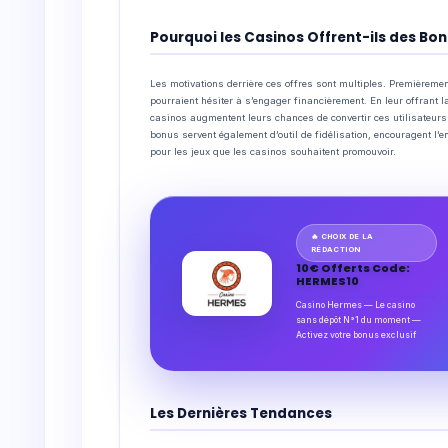
Pourquoi les Casinos Offrent-ils des Bo
Les motivations derrière ces offres sont multiples. Premièrement
pourraient hésiter à s’engager financièrement. En leur offrant la
casinos augmentent leurs chances de convertir ces utilisateur
bonus servent également d’outil de fidélisation, encouragent l’e
pour les jeux que les casinos souhaitent promouvoir.
🔥 CHOIX DE LA
RÉDACTION
10€ Offerts Code:
HERMES10
Casino Hermes — Le casino
sans dépôt N°1 du moment —
Activez votre bonus exclusif
Les Dernières Tendances