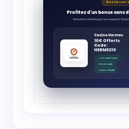
🏆 NOTRE COUP 
Profitez d'un bonus sans
Sélection vérifiée par nos experts iGamin
Casino Hermes
10€ Offerts
Code:
HERMES10
✓ Sans dépôt requis
✓ Retrait rapide
✓ Licence officielle