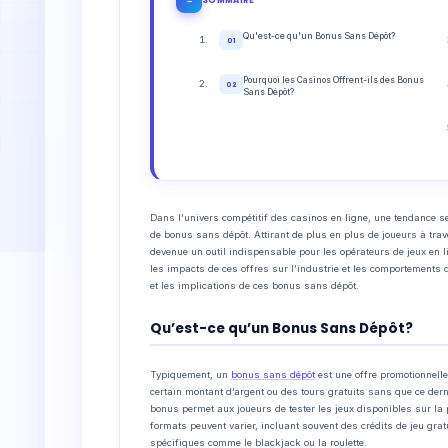
≡
Qu'est-ce qu'un Bonus Sans Dépôt?
01
Pourquoi les Casinos Offrent-ils des Bonus
02
Sans Dépôt?
Dans l’univers compétitif des casinos en ligne, une tendance s
de bonus sans dépôt. Attirant de plus en plus de joueurs à trav
devenue un outil indispensable pour les opérateurs de jeux en li
les impacts de ces offres sur l’industrie et les comportements d
et les implications de ces bonus sans dépôt.
Qu’est-ce qu’un Bonus Sans Dépôt?
Typiquement, un
bonus sans dépôt
est une offre promotionnell
certain montant d’argent ou des tours gratuits sans que ce dernie
bonus permet aux joueurs de tester les jeux disponibles sur la 
formats peuvent varier, incluant souvent des crédits de jeu grat
spécifiques comme le blackjack ou la roulette.