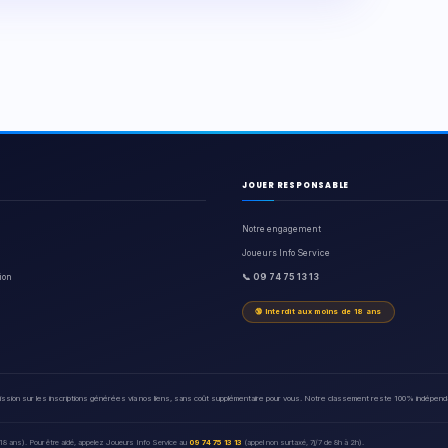
JOUER RESPONSABLE
Notre engagement
Joueurs Info Service
ion
📞 09 74 75 13 13
🔞 Interdit aux moins de 18 ans
ommission sur les inscriptions générées via nos liens, sans coût supplémentaire pour vous. Notre classement reste 100% indépend
 18 ans). Pour être aidé, appelez Joueurs Info Service au
09 74 75 13 13
(appel non surtaxé, 7j/7 de 8h à 2h).