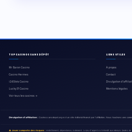
TOP CASINOS SANS DÉPÔT
LIENS UTILES
Mr Baron Casino
À propos
Casino Hermes
Contact
i24Slots Casino
Divulgation d'affiliat
Lucky31 Casino
Mentions légales
Voir tous les casinos →
Divulgation d'affiliation :
Casinossansdepot.org est un site éditorial financé par l'affiliation. Nous touchons une c
⚠️ Jouer comporte des risques :
endettement, dépendance, isolement. Le jeu d'argent est interdit aux mineurs (moins de