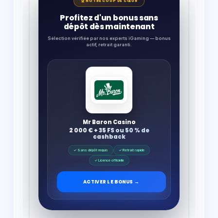
🏆 NOTRE COUP DE CŒUR
Profitez d'un bonus sans
dépôt dès maintenant
Sélection vérifiée par nos experts iGaming — bonus
actif, retrait garanti.
Mr Baron Casino
2 000 € + 35 FS ou 50 % de
cashback
✓ Sans dépôt requis
✓ Retrait rapide
✓ Licence officielle
ACTIVER LE BONUS →