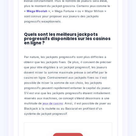
évolue constamment. Plus le nombre de joueurs sera élevé,
plus le montant du jackpot grossira. Certains jeux comme le
«
Méga Moolah
», « Mega Fortune » ou « Major Million »
sont connus pour proposer aux joueurs des jackpots
progressifs exceptionnels.
Quels sont les meilleurs jackpots
progressifs disponibles sur les casinos
en ligne ?
Par nature, les jackpots progressifs sont plus difficiles à
obtenir que les jackpots fixes. De plus, il convient de préciser
que pour être éligibles à un jackpot progressif, les joueurs
doivent miser la somme maximale prévue à cet effet par le
casino en ligne. Contrairement aux jackpots fixes où il est
possible de miser la somme de son choix, les jackpots
progressifs peuvent rapidement entamer le capital du joueur.
S’il est vrai que les jackpots progressifs étaient initialement
réservés aux machines, ce concept s’étend désormais à une
multitude de
jeux de casino
. Ainsi, il est possible de jouer au
Blackjack à la roulette ou au Baccarat en profitant d’un
système de jackpot progressif.