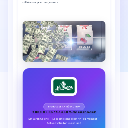
différence pour les joueurs.
🔥 CHOIX DE LA RÉDACTION
2 000 € + 35 FS ou 50 % de cashback
Mr Baron Casino — Le casino sans dépôt N°1 du moment —
Activez votre bonus exclusif