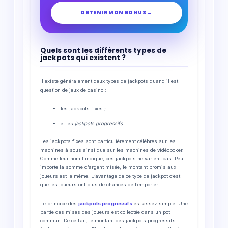
OBTENIR MON BONUS →
Quels sont les différents types de
jackpots qui existent ?
Il existe généralement deux types de jackpots quand il est
question de jeux de casino :
les jackpots fixes ;
et les
jackpots progressifs
.
Les jackpots fixes sont particulièrement célèbres sur les
machines à sous ainsi que sur les machines de vidéopoker.
Comme leur nom l’indique, ces jackpots ne varient pas. Peu
importe la somme d’argent misée, le montant promis aux
joueurs est le même. L’avantage de ce type de jackpot c’est
que les joueurs ont plus de chances de l’emporter.
Le principe des
jackpots progressifs
est assez simple. Une
partie des mises des joueurs est collectée dans un pot
commun. De ce fait, le montant des jackpots progressifs