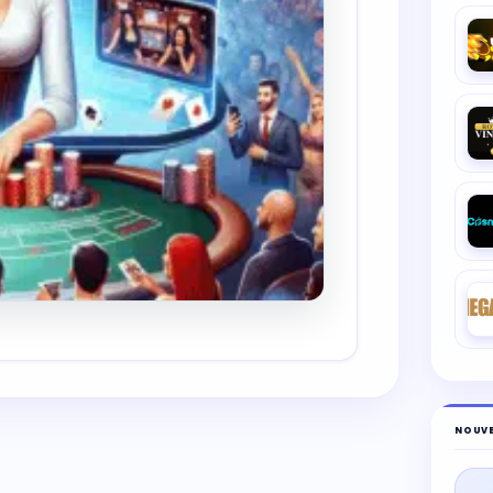
NOUVE