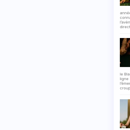
année
conna
l’avè
direct
le Bl
ligne
l’éme
croup