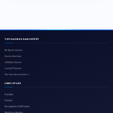
TOP CASINOS SANS DÉPÔT
Mr Baron Casino
Casino Hermes
i24Slots Casino
Lucky31 Casino
Voir tous les casinos →
LIENS UTILES
À propos
Contact
Divulgation d'affiliation
Mentions légales