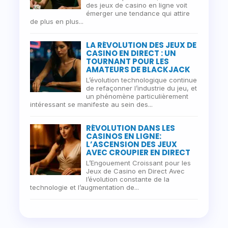
des jeux de casino en ligne voit
émerger une tendance qui attire
de plus en plus...
LA RÉVOLUTION DES JEUX DE
CASINO EN DIRECT : UN
TOURNANT POUR LES
AMATEURS DE BLACKJACK
L’évolution technologique continue
de refaçonner l’industrie du jeu, et
un phénomène particulièrement
intéressant se manifeste au sein des...
RÉVOLUTION DANS LES
CASINOS EN LIGNE:
L’ASCENSION DES JEUX
AVEC CROUPIER EN DIRECT
L’Engouement Croissant pour les
Jeux de Casino en Direct Avec
l’évolution constante de la
technologie et l’augmentation de...