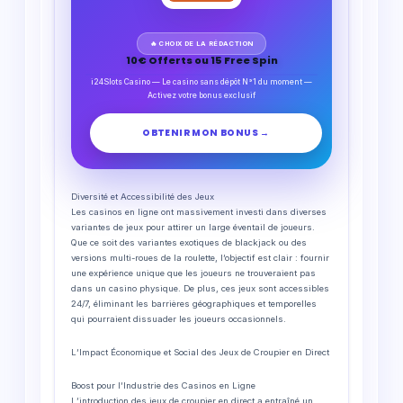
🔥 CHOIX DE LA RÉDACTION
10€ Offerts ou 15 Free Spin
i24Slots Casino — Le casino sans dépôt N°1 du moment —
Activez votre bonus exclusif
OBTENIR MON BONUS →
Diversité et Accessibilité des Jeux
Les casinos en ligne ont massivement investi dans diverses
variantes de jeux pour attirer un large éventail de joueurs.
Que ce soit des variantes exotiques de blackjack ou des
versions multi-roues de la roulette, l’objectif est clair : fournir
une expérience unique que les joueurs ne trouveraient pas
dans un casino physique. De plus, ces jeux sont accessibles
24/7, éliminant les barrières géographiques et temporelles
qui pourraient dissuader les joueurs occasionnels.
L’Impact Économique et Social des Jeux de Croupier en Direct
Boost pour l’Industrie des Casinos en Ligne
L’introduction des jeux de croupier en direct a entraîné un