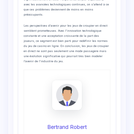
avec les avancées technologiques continues, on s’attend à ce
que ces problèmes deviennent de moins en moins
préoccupants.
Les perspectives d’avenir pour les jeux de croupier en direct
semblent prometteuses. Avec l’innovation technologique
constante et une acceptation croissante de la part des
joueurs, ce segment est bien parti pour redéfinir les normes
du jeu de casino en ligne. En conclusion, les jeux de croupier
en direct ne sont pas seulement une mode passagère mais
une évolution significative qui pourrait très bien modeler
l’avenir de l’industrie du jeu.
Bertrand Robert