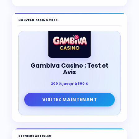
NOUVEAU CASINO 2026
Gambiva Casino : Test et
Avis
200 % jusqu’à 500 €
VISITEZ MAINTENANT
DERNIERS ARTICLES