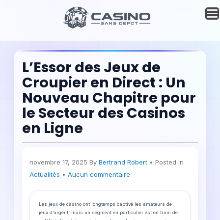
L’Essor des Jeux de
Croupier en Direct : Un
Nouveau Chapitre pour
le Secteur des Casinos
en Ligne
novembre 17, 2025
By
Bertrand Robert
• Posted in
Actualités
•
Aucun commentaire
Les jeux de casino ont longtemps captivé les amateurs de
jeux d’argent, mais un segment en particulier est en train de