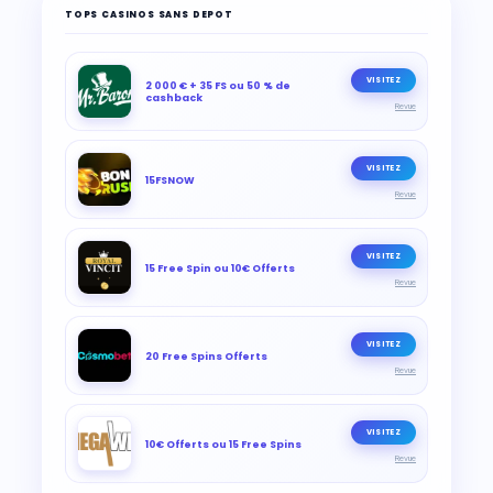
TOPS CASINOS SANS DEPOT
VISITEZ
2 000 € + 35 FS ou 50 % de
cashback
Revue
VISITEZ
15FSNOW
Revue
VISITEZ
15 Free Spin ou 10€ Offerts
Revue
VISITEZ
20 Free Spins Offerts
Revue
VISITEZ
10€ Offerts ou 15 Free Spins
Revue