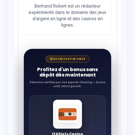
Bertrand Robert est un rédacteur
expérimenté dans le domaine des jeux
d’argent en ligne et des casinos en
lignes.
🏆 NOTRE COUP DE CŒUR
Profitez d'un bonus sans
dépôt dès maintenant
Sélection vérifiée par nos experts iGaming — bonus
actif, retrait garanti.
i24Slots Casino