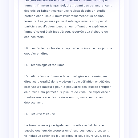
Les jeux de croupier en direct mettent en scène un croupier
humain, filmé en temps réel, distribuant des cartes, lançant
des dés ou faisant tourner une roulette depuis un studio
professionnalisé qui imite l’environnement d’un casino
terrestre. Les joueurs peuvent interagir avec le croupier et
parfois avec d’autres joueurs, leur offrant une expérience
immersive qui était jusqu’à peu, réservée aux visiteurs de
casinos réels.
H2: Les facteurs clés de la popularité croissante des jeux de
croupier en direct
H3: Technologie et réalisme
L’amélioration continue de la technologie de streaming en
direct et la qualité de la vidéo en haute définition ont été des
catalyseurs majeurs pour la popularité des jeux de croupier
en direct. Cela permet aux joueurs de vivre une expérience qui
rivalise avec celle des casinos en dur, sans les tracas du
déplacement.
H3: Sécurité et équité
La transparence joue également un rôle crucial dans le
succès des jeux de croupier en direct. Les joueurs peuvent
voir chaque action du jeu se dérouler sous leurs yeux, ce qui