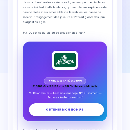
dans le domaine des casinos en ligne marque une révolution
sans précédent. Cette tendance, qui simule une expérience de
casino réelle mais accessible via le web, est en passe de
redéfinir l’engagement des joueurs et l’attrait global des jeux
d’argent en ligne.
H3: Qu’est-ce qu’un jeu de croupier en direct?
🔥 CHOIX DE LA RÉDACTION
2 000 € + 35 FS ou 50 % de cashback
Mr Baron Casino — Le casino sans dépôt N°1 du moment —
Activez votre bonus exclusif
OBTENIR MON BONUS →