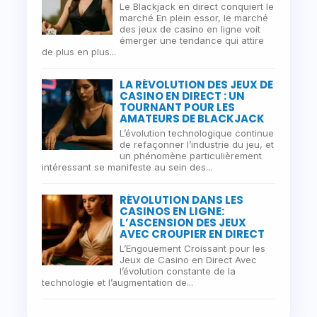
Le Blackjack en direct conquiert le
marché En plein essor, le marché
des jeux de casino en ligne voit
émerger une tendance qui attire
de plus en plus...
LA RÉVOLUTION DES JEUX DE
CASINO EN DIRECT : UN
TOURNANT POUR LES
AMATEURS DE BLACKJACK
L’évolution technologique continue
de refaçonner l’industrie du jeu, et
un phénomène particulièrement
intéressant se manifeste au sein des...
RÉVOLUTION DANS LES
CASINOS EN LIGNE:
L’ASCENSION DES JEUX
AVEC CROUPIER EN DIRECT
L’Engouement Croissant pour les
Jeux de Casino en Direct Avec
l’évolution constante de la
technologie et l’augmentation de...