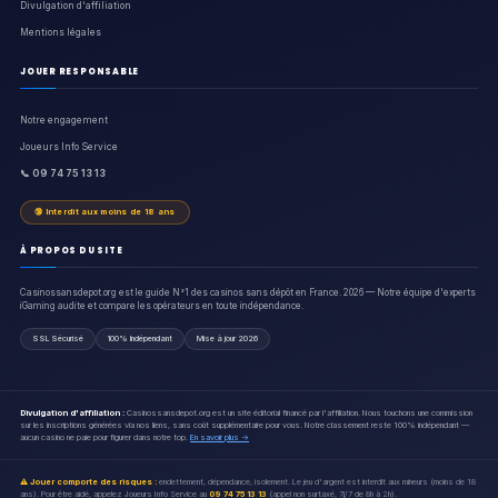
Divulgation d'affiliation
Mentions légales
JOUER RESPONSABLE
Notre engagement
Joueurs Info Service
📞 09 74 75 13 13
🔞 Interdit aux moins de 18 ans
À PROPOS DU SITE
Casinossansdepot.org est le guide N°1 des casinos sans dépôt en France. 2026 — Notre équipe d'experts
iGaming audite et compare les opérateurs en toute indépendance.
SSL Sécurisé
100% Indépendant
Mise à jour 2026
Divulgation d'affiliation :
Casinossansdepot.org est un site éditorial financé par l'affiliation. Nous touchons une commission
sur les inscriptions générées via nos liens, sans coût supplémentaire pour vous. Notre classement reste 100% indépendant —
aucun casino ne paie pour figurer dans notre top.
En savoir plus →
⚠️ Jouer comporte des risques :
endettement, dépendance, isolement. Le jeu d'argent est interdit aux mineurs (moins de 18
ans). Pour être aidé, appelez Joueurs Info Service au
09 74 75 13 13
(appel non surtaxé, 7j/7 de 8h à 2h).