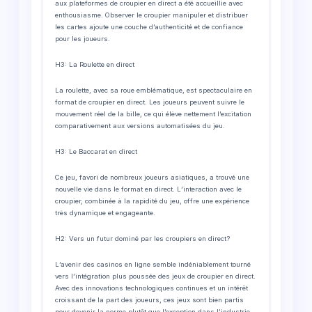
aux plateformes de croupier en direct a été accueillie avec
enthousiasme. Observer le croupier manipuler et distribuer
les cartes ajoute une couche d’authenticité et de confiance
pour les joueurs.
H3: La Roulette en direct
La roulette, avec sa roue emblématique, est spectaculaire en
format de croupier en direct. Les joueurs peuvent suivre le
mouvement réel de la bille, ce qui élève nettement l’excitation
comparativement aux versions automatisées du jeu.
H3: Le Baccarat en direct
Ce jeu, favori de nombreux joueurs asiatiques, a trouvé une
nouvelle vie dans le format en direct. L’interaction avec le
croupier, combinée à la rapidité du jeu, offre une expérience
très dynamique et engageante.
H2: Vers un futur dominé par les croupiers en direct?
L’avenir des casinos en ligne semble indéniablement tourné
vers l’intégration plus poussée des jeux de croupier en direct.
Avec des innovations technologiques continues et un intérêt
croissant de la part des joueurs, ces jeux sont bien partis
pour devenir la norme plutôt que l’exception dans l’industrie