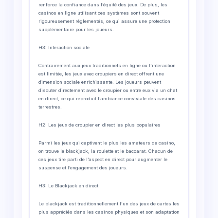
renforce la confiance dans l’équité des jeux. De plus, les
casinos en ligne utilisant ces systèmes sont souvent
rigoureusement réglementés, ce qui assure une protection
supplémentaire pour les joueurs.
H3: Interaction sociale
Contrairement aux jeux traditionnels en ligne où l’interaction
est limitée, les jeux avec croupiers en direct offrent une
dimension sociale enrichissante. Les joueurs peuvent
discuter directement avec le croupier ou entre eux via un chat
en direct, ce qui reproduit l’ambiance conviviale des casinos
terrestres.
H2: Les jeux de croupier en direct les plus populaires
Parmi les jeux qui captivent le plus les amateurs de casino,
on trouve le blackjack, la roulette et le baccarat. Chacun de
ces jeux tire parti de l’aspect en direct pour augmenter le
suspense et l’engagement des joueurs.
H3: Le Blackjack en direct
Le blackjack est traditionnellement l’un des jeux de cartes les
plus appréciés dans les casinos physiques et son adaptation