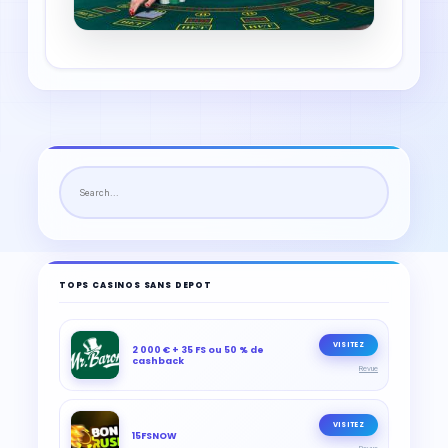
TOPS CASINOS SANS DEPOT
VISITEZ
2 000 € + 35 FS ou 50 % de
cashback
Revue
VISITEZ
15FSNOW