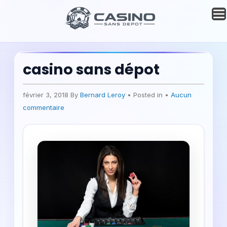
casino sans dépot
février 3, 2018
By
Bernard Leroy
• Posted in •
Aucun
commentaire