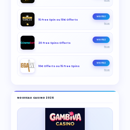
Revue
VISITEZ
15 Free Spin ou 10€ Offerts
Revue
VISITEZ
20 Free Spins Offerts
Revue
VISITEZ
10€ Offerts ou 15 Free Spins
Revue
NOUVEAU CASINO 2026