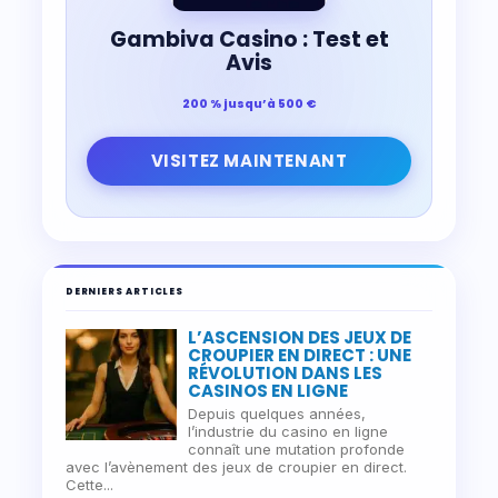
Gambiva Casino : Test et
Avis
200 % jusqu’à 500 €
VISITEZ MAINTENANT
DERNIERS ARTICLES
L’ASCENSION DES JEUX DE
CROUPIER EN DIRECT : UNE
RÉVOLUTION DANS LES
CASINOS EN LIGNE
Depuis quelques années,
l’industrie du casino en ligne
connaît une mutation profonde
avec l’avènement des jeux de croupier en direct.
Cette...