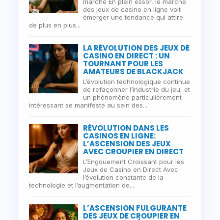
marché En plein essor, le marché
des jeux de casino en ligne voit
émerger une tendance qui attire
de plus en plus...
LA RÉVOLUTION DES JEUX DE
CASINO EN DIRECT : UN
TOURNANT POUR LES
AMATEURS DE BLACKJACK
L’évolution technologique continue
de refaçonner l’industrie du jeu, et
un phénomène particulièrement
intéressant se manifeste au sein des...
RÉVOLUTION DANS LES
CASINOS EN LIGNE:
L’ASCENSION DES JEUX
AVEC CROUPIER EN DIRECT
L’Engouement Croissant pour les
Jeux de Casino en Direct Avec
l’évolution constante de la
technologie et l’augmentation de...
L’ASCENSION FULGURANTE
DES JEUX DE CROUPIER EN