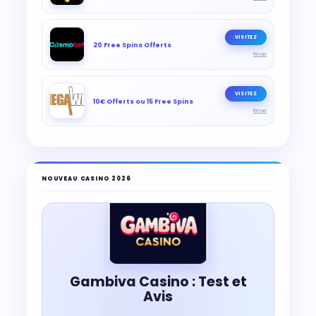
VISITEZ
20 Free Spins Offerts
Revue
VISITEZ
10€ Offerts ou 15 Free Spins
Revue
NOUVEAU CASINO 2026
Gambiva Casino : Test et
Avis