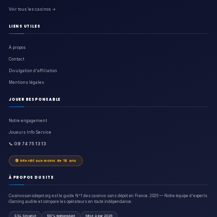
Voir tous les casinos →
LIENS UTILES
À propos
Contact
Divulgation d'affiliation
Mentions légales
JOUER RESPONSABLE
Notre engagement
Joueurs Info Service
📞 09 74 75 13 13
🔞 Interdit aux moins de 18 ans
À PROPOS DU SITE
Casinossansdepot.org est le guide N°1 des casinos sans dépôt en France. 2026 — Notre équipe d'experts
iGaming audite et compare les opérateurs en toute indépendance.
SSL Sécurisé
100% Indépendant
Mise à jour 2026