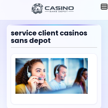
service client casinos
sans depot