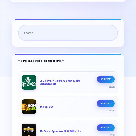
TOPS CASINOS SANS DEPOT
VISITEZ
2 000 € + 35 FS ou 50 % de
cashback
Revue
VISITEZ
15FSNOW
Revue
VISITEZ
15 Free Spin ou 10€ Offerts
Revue