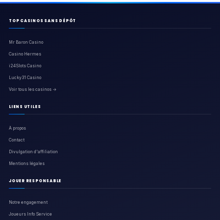
TOP CASINOS SANS DÉPÔT
Mr Baron Casino
Casino Hermes
i24Slots Casino
Lucky31 Casino
Voir tous les casinos →
LIENS UTILES
À propos
Contact
Divulgation d'affiliation
Mentions légales
JOUER RESPONSABLE
Notre engagement
Joueurs Info Service