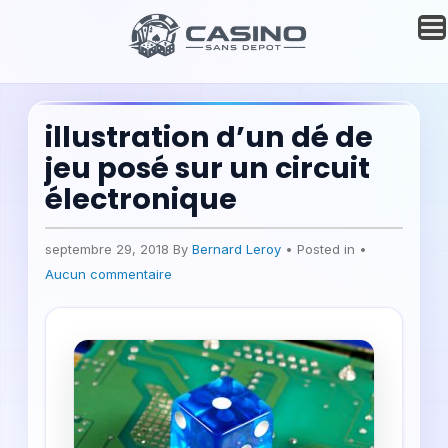
illustration d’un dé de
jeu posé sur un circuit
électronique
septembre 29, 2018
By
Bernard Leroy
• Posted in •
Aucun commentaire