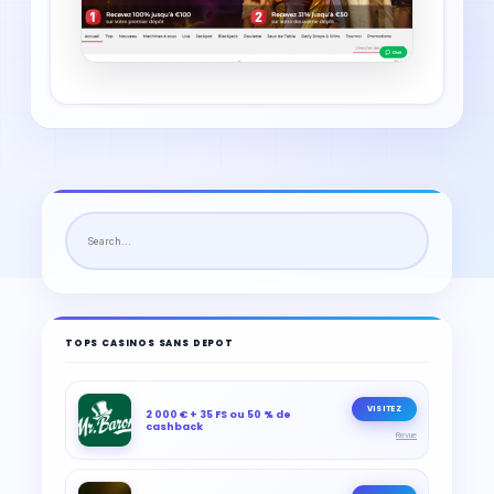
TOPS CASINOS SANS DEPOT
VISITEZ
2 000 € + 35 FS ou 50 % de
cashback
Revue