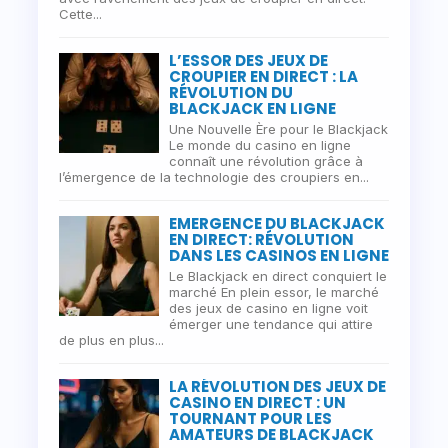
Cette...
L’ESSOR DES JEUX DE
CROUPIER EN DIRECT : LA
RÉVOLUTION DU
BLACKJACK EN LIGNE
Une Nouvelle Ère pour le Blackjack
Le monde du casino en ligne
connaît une révolution grâce à
l’émergence de la technologie des croupiers en...
EMERGENCE DU BLACKJACK
EN DIRECT: RÉVOLUTION
DANS LES CASINOS EN LIGNE
Le Blackjack en direct conquiert le
marché En plein essor, le marché
des jeux de casino en ligne voit
émerger une tendance qui attire
de plus en plus...
LA RÉVOLUTION DES JEUX DE
CASINO EN DIRECT : UN
TOURNANT POUR LES
AMATEURS DE BLACKJACK