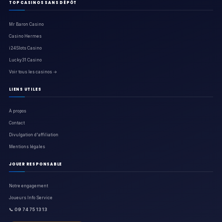
TOP CASINOS SANS DÉPÔT
Mr Baron Casino
Casino Hermes
i24Slots Casino
Lucky31 Casino
Voir tous les casinos →
LIENS UTILES
À propos
Contact
Divulgation d'affiliation
Mentions légales
JOUER RESPONSABLE
Notre engagement
Joueurs Info Service
📞 09 74 75 13 13