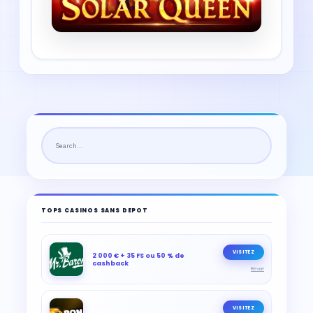
TOPS CASINOS SANS DEPOT
VISITEZ
2 000 € + 35 FS ou 50 % de
cashback
Revue
VISITEZ