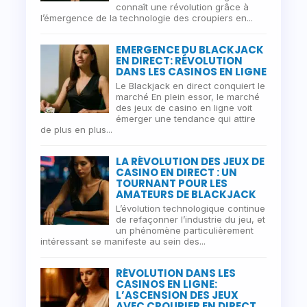
connaît une révolution grâce à
l’émergence de la technologie des croupiers en...
EMERGENCE DU BLACKJACK
EN DIRECT: RÉVOLUTION
DANS LES CASINOS EN LIGNE
Le Blackjack en direct conquiert le
marché En plein essor, le marché
des jeux de casino en ligne voit
émerger une tendance qui attire
de plus en plus...
LA RÉVOLUTION DES JEUX DE
CASINO EN DIRECT : UN
TOURNANT POUR LES
AMATEURS DE BLACKJACK
L’évolution technologique continue
de refaçonner l’industrie du jeu, et
un phénomène particulièrement
intéressant se manifeste au sein des...
RÉVOLUTION DANS LES
CASINOS EN LIGNE:
L’ASCENSION DES JEUX
AVEC CROUPIER EN DIRECT