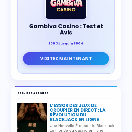
Gambiva Casino : Test et
Avis
200 % jusqu’à 500 €
VISITEZ MAINTENANT
DERNIERS ARTICLES
L’ESSOR DES JEUX DE
CROUPIER EN DIRECT : LA
RÉVOLUTION DU
BLACKJACK EN LIGNE
Une Nouvelle Ère pour le Blackjack
Le monde du casino en ligne