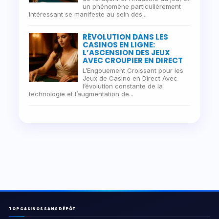
un phénomène particulièrement
intéressant se manifeste au sein des...
RÉVOLUTION DANS LES
CASINOS EN LIGNE:
L’ASCENSION DES JEUX
AVEC CROUPIER EN DIRECT
L’Engouement Croissant pour les
Jeux de Casino en Direct Avec
l’évolution constante de la
technologie et l’augmentation de...
TOP CASINOS SANS DÉPÔT