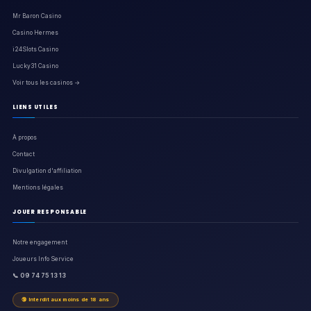
Mr Baron Casino
Casino Hermes
i24Slots Casino
Lucky31 Casino
Voir tous les casinos →
LIENS UTILES
À propos
Contact
Divulgation d'affiliation
Mentions légales
JOUER RESPONSABLE
Notre engagement
Joueurs Info Service
📞 09 74 75 13 13
🔞 Interdit aux moins de 18 ans