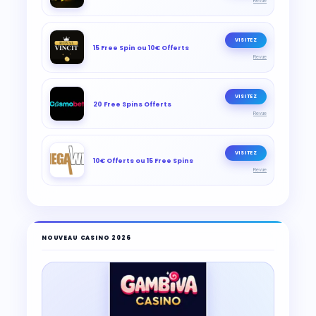
Revue
VISITEZ
15 Free Spin ou 10€ Offerts
Revue
VISITEZ
20 Free Spins Offerts
Revue
VISITEZ
10€ Offerts ou 15 Free Spins
Revue
NOUVEAU CASINO 2026