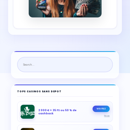
TOPS CASINOS SANS DEPOT
VISITEZ
2 000 € + 35 FS ou 50 % de
cashback
Revue