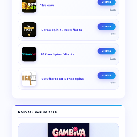
VISITEZ
15FSNOW
Revue
VISITEZ
15 Free Spin ou 10€ Offerts
Revue
VISITEZ
20 Free Spins Offerts
Revue
VISITEZ
10€ Offerts ou 15 Free Spins
Revue
NOUVEAU CASINO 2026