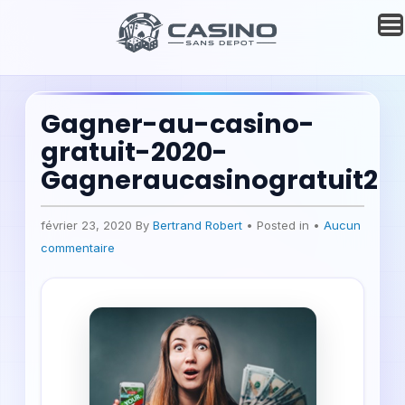
Gagner-au-casino-
gratuit-2020-
Gagneraucasinogratuit20
février 23, 2020
By
Bertrand Robert
• Posted in •
Aucun
commentaire