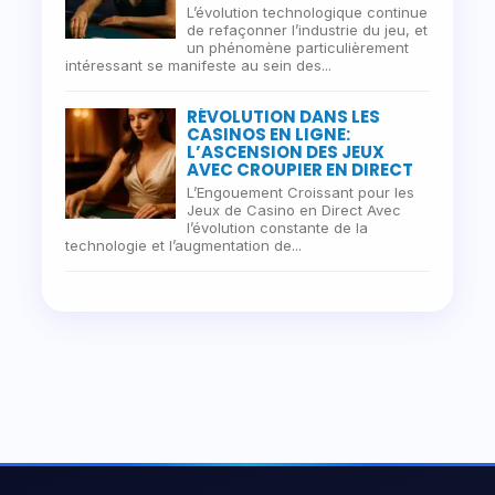
L’évolution technologique continue
de refaçonner l’industrie du jeu, et
un phénomène particulièrement
intéressant se manifeste au sein des...
RÉVOLUTION DANS LES
CASINOS EN LIGNE:
L’ASCENSION DES JEUX
AVEC CROUPIER EN DIRECT
L’Engouement Croissant pour les
Jeux de Casino en Direct Avec
l’évolution constante de la
technologie et l’augmentation de...