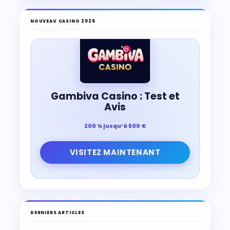
NOUVEAU CASINO 2026
Gambiva Casino : Test et
Avis
200 % jusqu’à 500 €
VISITEZ MAINTENANT
DERNIERS ARTICLES