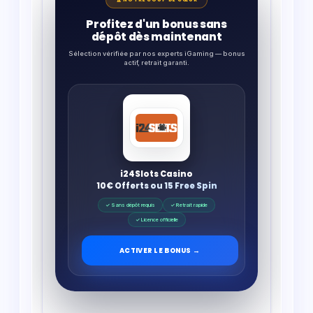
Profitez d'un bonus sans
dépôt dès maintenant
Sélection vérifiée par nos experts iGaming — bonus
actif, retrait garanti.
i24Slots Casino
10€ Offerts ou 15 Free Spin
✓ Sans dépôt requis
✓ Retrait rapide
✓ Licence officielle
ACTIVER LE BONUS →