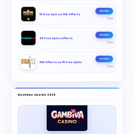
VISITEZ
15 Free Spin ou 10€ Offerts
Revue
VISITEZ
20 Free Spins Offerts
Revue
VISITEZ
10€ Offerts ou 15 Free Spins
Revue
NOUVEAU CASINO 2026