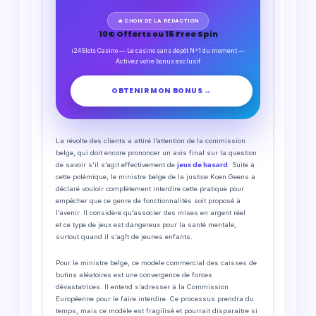
🔥 CHOIX DE LA RÉDACTION
10€ Offerts ou 15 Free Spin
i24Slots Casino — Le casino sans dépôt N°1 du moment —
Activez votre bonus exclusif
OBTENIR MON BONUS →
La révolte des clients a attiré l’attention de la commission
belge, qui doit encore prononcer un avis final sur la question
de savoir s’il s’agit effectivement de
jeux de hasard
. Suite à
cette polémique, le ministre belge de la justice Koen Geens a
déclaré vouloir complètement interdire cette pratique pour
empêcher que ce genre de fonctionnalités soit proposé à
l’avenir. Il considère qu’associer des mises en argent réel
et ce type de jeux est dangereux pour la santé mentale,
surtout quand il s’agît de jeunes enfants.
Pour le ministre belge, ce modèle commercial des caisses de
butins aléatoires est une convergence de forces
dévastatrices. Il entend s’adresser à la Commission
Européenne pour le faire interdire. Ce processus prendra du
temps, mais ce modèle est fragilisé et pourrait disparaitre si