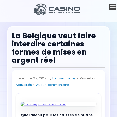
La Belgique veut faire
interdire certaines
formes de mises en
argent réel
novembre 27, 2017
By
Bernard Leroy
• Posted in
Actualités
•
Aucun commentaire
Quel avenir pour les caisses de butins