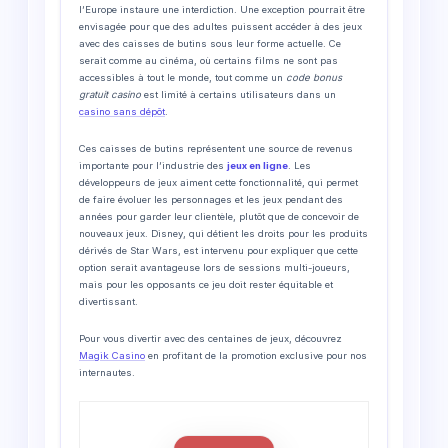
l’Europe instaure une interdiction. Une exception pourrait être
envisagée pour que des adultes puissent accéder à des jeux
avec des caisses de butins sous leur forme actuelle. Ce
serait comme au cinéma, où certains films ne sont pas
accessibles à tout le monde, tout comme un
code bonus
gratuit casino
est limité à certains utilisateurs dans un
casino sans dépôt
.
Ces caisses de butins représentent une source de revenus
importante pour l’industrie des
jeux en ligne
. Les
développeurs de jeux aiment cette fonctionnalité, qui permet
de faire évoluer les personnages et les jeux pendant des
années pour garder leur clientèle, plutôt que de concevoir de
nouveaux jeux. Disney, qui détient les droits pour les produits
dérivés de Star Wars, est intervenu pour expliquer que cette
option serait avantageuse lors de sessions multi-joueurs,
mais pour les opposants ce jeu doit rester équitable et
divertissant.
Pour vous divertir avec des centaines de jeux, découvrez
Magik Casino
en profitant de la promotion exclusive pour nos
internautes.