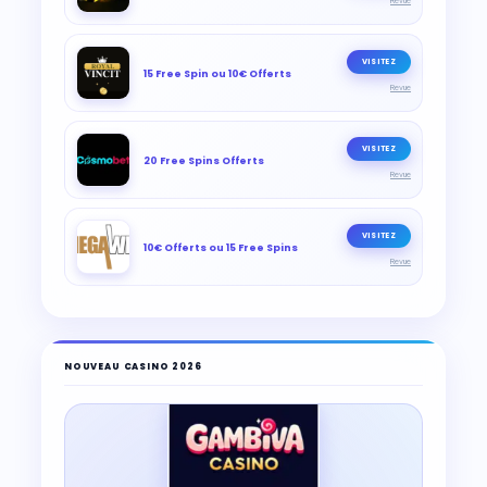
Revue
VISITEZ
15 Free Spin ou 10€ Offerts
Revue
VISITEZ
20 Free Spins Offerts
Revue
VISITEZ
10€ Offerts ou 15 Free Spins
Revue
NOUVEAU CASINO 2026