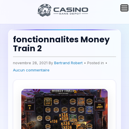
fonctionnalites Money
Train 2
novembre 28, 2021
By
Bertrand Robert
• Posted in •
Aucun commentaire