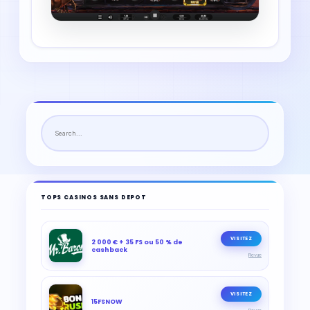
TOPS CASINOS SANS DEPOT
VISITEZ
2 000 € + 35 FS ou 50 % de
cashback
Revue
VISITEZ
15FSNOW