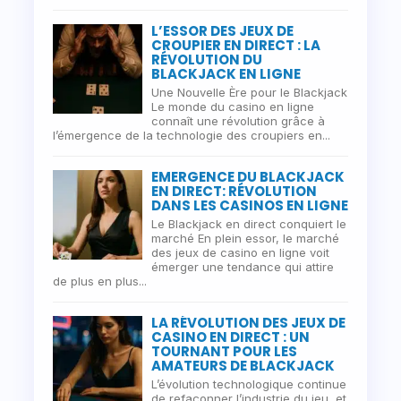
L’ESSOR DES JEUX DE
CROUPIER EN DIRECT : LA
RÉVOLUTION DU
BLACKJACK EN LIGNE
Une Nouvelle Ère pour le Blackjack
Le monde du casino en ligne
connaît une révolution grâce à
l’émergence de la technologie des croupiers en...
EMERGENCE DU BLACKJACK
EN DIRECT: RÉVOLUTION
DANS LES CASINOS EN LIGNE
Le Blackjack en direct conquiert le
marché En plein essor, le marché
des jeux de casino en ligne voit
émerger une tendance qui attire
de plus en plus...
LA RÉVOLUTION DES JEUX DE
CASINO EN DIRECT : UN
TOURNANT POUR LES
AMATEURS DE BLACKJACK
L’évolution technologique continue
de refaçonner l’industrie du jeu, et