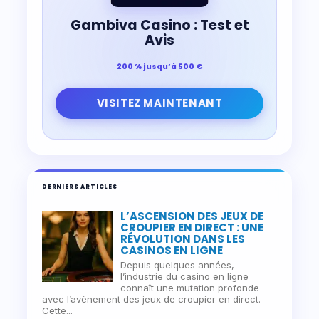
Gambiva Casino : Test et
Avis
200 % jusqu’à 500 €
VISITEZ MAINTENANT
DERNIERS ARTICLES
L’ASCENSION DES JEUX DE
CROUPIER EN DIRECT : UNE
RÉVOLUTION DANS LES
CASINOS EN LIGNE
Depuis quelques années,
l’industrie du casino en ligne
connaît une mutation profonde
avec l’avènement des jeux de croupier en direct.
Cette...