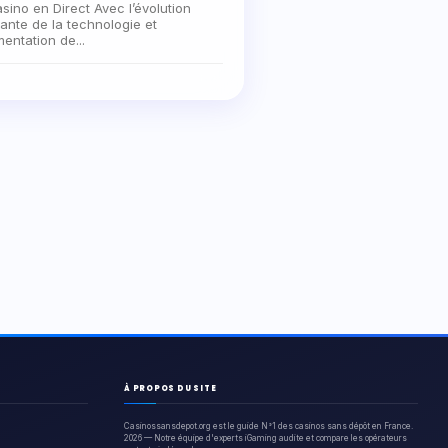
sino en Direct Avec l’évolution
ante de la technologie et
mentation de...
À PROPOS DU SITE
Casinossansdepot.org est le guide N°1 des casinos sans dépôt en France.
2026 — Notre équipe d'experts iGaming audite et compare les opérateurs