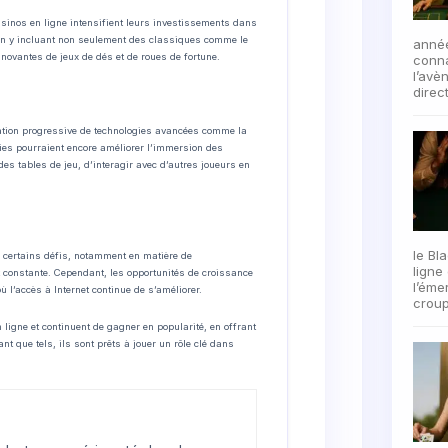
asinos en ligne intensifient leurs investissements dans
ux en y incluant non seulement des classiques comme le
année
nnovantes de jeux de dés et de roues de fortune.
conna
l’avè
direct
gration progressive de technologies avancées comme la
ogies pourraient encore améliorer l’immersion des
des tables de jeu, d’interagir avec d’autres joueurs en
le Bl
er certains défis, notamment en matière de
ligne
it constante. Cependant, les opportunités de croissance
l’éme
l’accès à Internet continue de s’améliorer.
croup
 ligne et continuent de gagner en popularité, en offrant
nt que tels, ils sont prêts à jouer un rôle clé dans