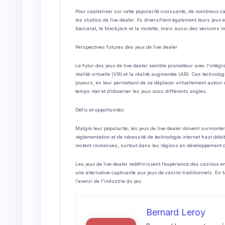
Pour capitaliser sur cette popularité croissante, de nombreux c
les studios de live dealer. Ils diversifient également leurs je
baccarat, le blackjack et la roulette, mais aussi des versions i
Perspectives futures des jeux de live dealer
Le futur des jeux de live dealer semble prometteur avec l’inté
réalité virtuelle (VR) et la réalité augmentée (AR). Ces technol
joueurs, en leur permettant de se déplacer virtuellement autour 
temps réel et d’observer les jeux sous différents angles.
Défis et opportunités
Malgré leur popularité, les jeux de live dealer doivent surmont
réglementation et de nécessité de technologie internet haut déb
restent immenses, surtout dans les régions en développement où 
Les jeux de live dealer redéfinissent l’expérience des casinos en
une alternative captivante aux jeux de casino traditionnels. En ta
l’avenir de l’industrie du jeu.
Bernard Leroy