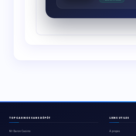
TOP CASINOS SANS DÉPÔT
LIENS UTILES
Mr Baron Casino
À propos