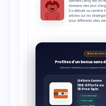
Bernard Leroy est un r
domaine des jeux d’arge
Il a débuté sa carrière 
articles sur les stratég
pour différents sites we
🏆 NOTRE COUP 
Profitez d'un bonus sans
Sélection vérifiée par nos experts iGamin
i24Slots Casino
10€ Offerts ou
15 Free Spin
✓ Sans dépôt requis
✓ Retrait rapide
✓ Licence officielle