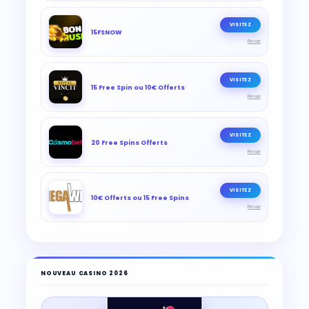
VISITEZ
15FSNOW
Revue
VISITEZ
15 Free Spin ou 10€ Offerts
Revue
VISITEZ
20 Free Spins Offerts
Revue
VISITEZ
10€ Offerts ou 15 Free Spins
Revue
NOUVEAU CASINO 2026