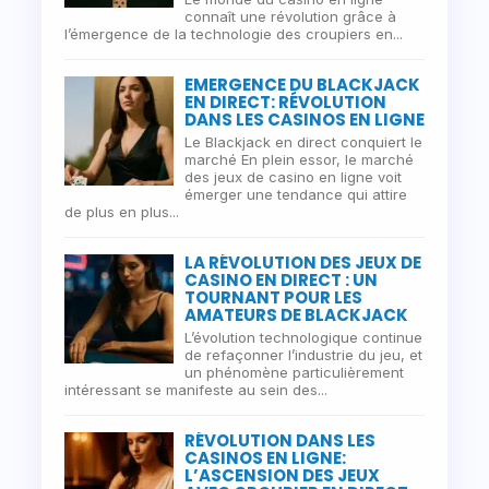
connaît une révolution grâce à
l’émergence de la technologie des croupiers en...
EMERGENCE DU BLACKJACK
EN DIRECT: RÉVOLUTION
DANS LES CASINOS EN LIGNE
Le Blackjack en direct conquiert le
marché En plein essor, le marché
des jeux de casino en ligne voit
émerger une tendance qui attire
de plus en plus...
LA RÉVOLUTION DES JEUX DE
CASINO EN DIRECT : UN
TOURNANT POUR LES
AMATEURS DE BLACKJACK
L’évolution technologique continue
de refaçonner l’industrie du jeu, et
un phénomène particulièrement
intéressant se manifeste au sein des...
RÉVOLUTION DANS LES
CASINOS EN LIGNE:
L’ASCENSION DES JEUX