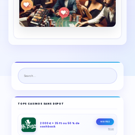
TOPS CASINOS SANS DEPOT
VISITEZ
2 000 € + 35 FS ou 50 % de
cashback
Revue