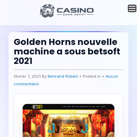
Golden Horns nouvelle
machine a sous betsoft
2021
février 7, 2021
By
Bertrand Robert
• Posted in •
Aucun
commentaire