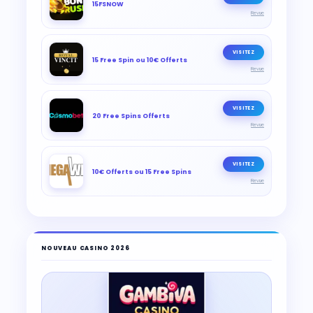
15FSNOW
Revue
VISITEZ
15 Free Spin ou 10€ Offerts
Revue
VISITEZ
20 Free Spins Offerts
Revue
VISITEZ
10€ Offerts ou 15 Free Spins
Revue
NOUVEAU CASINO 2026