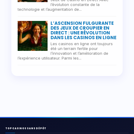
l’évolution constante de la
technologie et l’augmentation de...
L’ASCENSION FULGURANTE
DES JEUX DE CROUPIER EN
DIRECT : UNE RÉVOLUTION
DANS LES CASINOS EN LIGNE
Les casinos en ligne ont toujours
été un terrain fertile pour
l’innovation et l’amélioration de
l’expérience utilisateur. Parmi les...
TOP CASINOS SANS DÉPÔT