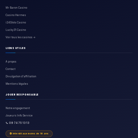
Mr Baron Casino
Casino Hermes
i24Slots Casino
Lucky31 Casino
Voir tous les casinos →
LIENS UTILES
À propos
Contact
Divulgation d'affiliation
Mentions légales
JOUER RESPONSABLE
Notre engagement
Joueurs Info Service
📞 09 74 75 13 13
🔞 Interdit aux moins de 18 ans