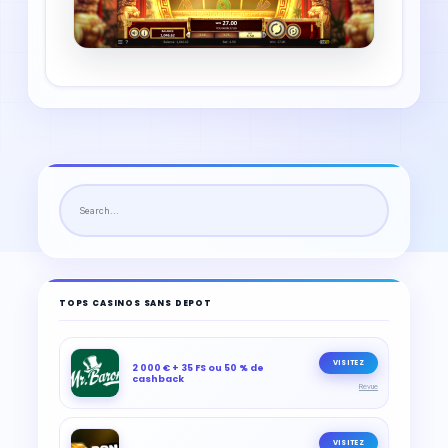
TOPS CASINOS SANS DEPOT
VISITEZ
2 000 € + 35 FS ou 50 % de
cashback
Revue
VISITEZ