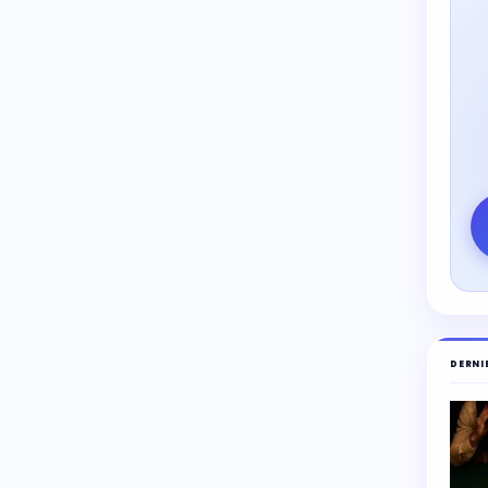
DERNI