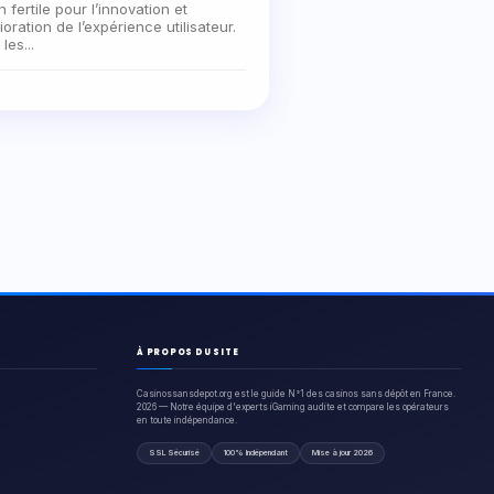
n fertile pour l’innovation et
ioration de l’expérience utilisateur.
les...
À PROPOS DU SITE
Casinossansdepot.org est le guide N°1 des casinos sans dépôt en France.
2026 — Notre équipe d'experts iGaming audite et compare les opérateurs
en toute indépendance.
SSL Sécurisé
100% Indépendant
Mise à jour 2026