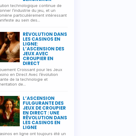
lution technologique continue de
onner l’industrie du jeu, et un
mène particulièrement intéressant
nifeste au sein des...
RÉVOLUTION DANS
LES CASINOS EN
LIGNE:
L’ASCENSION DES
JEUX AVEC
CROUPIER EN
DIRECT
ouement Croissant pour les Jeux
sino en Direct Avec l’évolution
ante de la technologie et
mentation de...
L’ASCENSION
FULGURANTE DES
JEUX DE CROUPIER
EN DIRECT : UNE
RÉVOLUTION DANS
LES CASINOS EN
LIGNE
asinos en ligne ont toujours été un