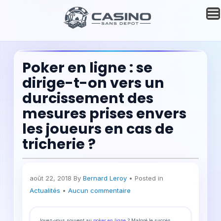
Poker en ligne : se
dirige-t-on vers un
durcissement des
mesures prises envers
les joueurs en cas de
tricherie ?
août 22, 2018
By
Bernard Leroy
• Posted in
Actualités
•
Aucun commentaire
Jouez-vous souvent au
poker en ligne
? Malgré le succès