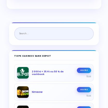
TOPS CASINOS SANS DEPOT
VISITEZ
2 000 € + 35 FS ou 50 % de
cashback
Revue
VISITEZ
15FSNOW
Revue