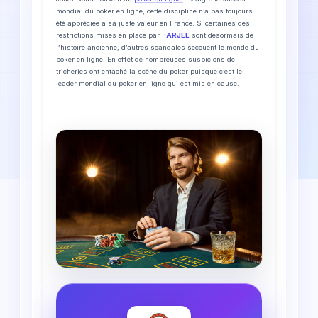
mondial du poker en ligne, cette discipline n’a pas toujours
été appréciée à sa juste valeur en France. Si certaines des
restrictions mises en place par l’
ARJEL
sont désormais de
l’histoire ancienne, d’autres scandales secouent le monde du
poker en ligne. En effet de nombreuses suspicions de
tricheries ont entaché la scène du poker puisque c’est le
leader mondial du poker en ligne qui est mis en cause.