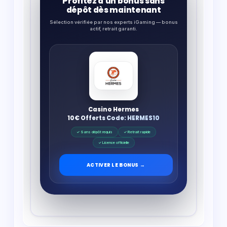
Profitez d'un bonus sans
dépôt dès maintenant
Sélection vérifiée par nos experts iGaming — bonus
actif, retrait garanti.
Casino Hermes
10€ Offerts Code: HERMES10
✓ Sans dépôt requis
✓ Retrait rapide
✓ Licence officielle
ACTIVER LE BONUS →