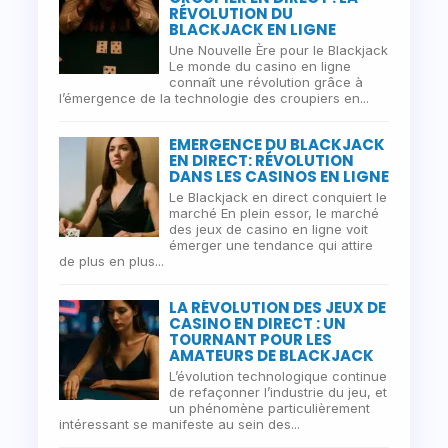
RÉVOLUTION DU
BLACKJACK EN LIGNE
Une Nouvelle Ère pour le Blackjack
Le monde du casino en ligne
connaît une révolution grâce à
l’émergence de la technologie des croupiers en...
EMERGENCE DU BLACKJACK
EN DIRECT: RÉVOLUTION
DANS LES CASINOS EN LIGNE
Le Blackjack en direct conquiert le
marché En plein essor, le marché
des jeux de casino en ligne voit
émerger une tendance qui attire
de plus en plus...
LA RÉVOLUTION DES JEUX DE
CASINO EN DIRECT : UN
TOURNANT POUR LES
AMATEURS DE BLACKJACK
L’évolution technologique continue
de refaçonner l’industrie du jeu, et
un phénomène particulièrement
intéressant se manifeste au sein des...