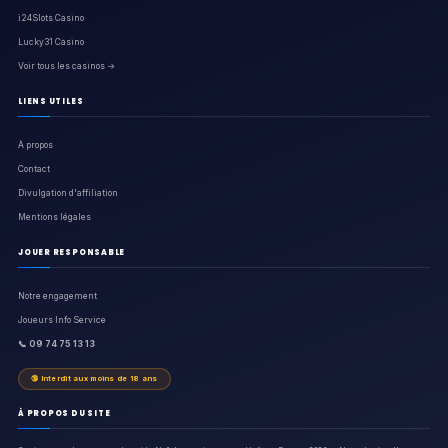
i24Slots Casino
Lucky31 Casino
Voir tous les casinos →
LIENS UTILES
À propos
Contact
Divulgation d'affiliation
Mentions légales
JOUER RESPONSABLE
Notre engagement
Joueurs Info Service
📞 09 74 75 13 13
🔞 Interdit aux moins de 18 ans
À PROPOS DU SITE