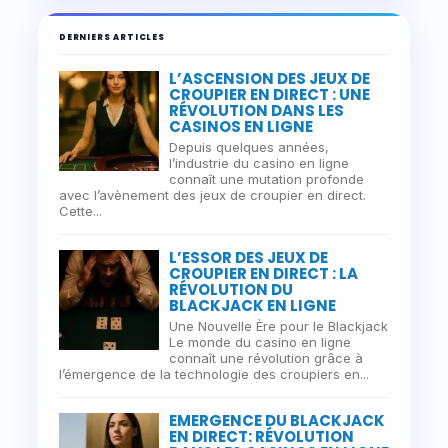
DERNIERS ARTICLES
L’ASCENSION DES JEUX DE
CROUPIER EN DIRECT : UNE
RÉVOLUTION DANS LES
CASINOS EN LIGNE
Depuis quelques années,
l’industrie du casino en ligne
connaît une mutation profonde
avec l’avènement des jeux de croupier en direct.
Cette...
L’ESSOR DES JEUX DE
CROUPIER EN DIRECT : LA
RÉVOLUTION DU
BLACKJACK EN LIGNE
Une Nouvelle Ère pour le Blackjack
Le monde du casino en ligne
connaît une révolution grâce à
l’émergence de la technologie des croupiers en...
EMERGENCE DU BLACKJACK
EN DIRECT: RÉVOLUTION