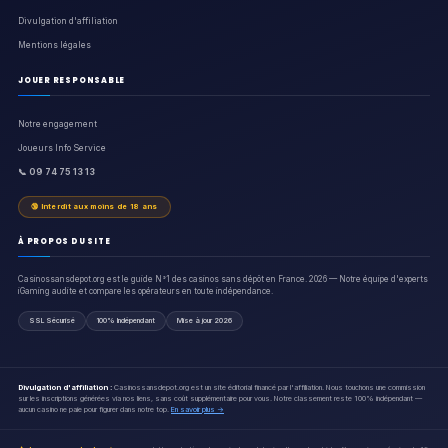
Divulgation d'affiliation
Mentions légales
JOUER RESPONSABLE
Notre engagement
Joueurs Info Service
📞 09 74 75 13 13
🔞 Interdit aux moins de 18 ans
À PROPOS DU SITE
Casinossansdepot.org est le guide N°1 des casinos sans dépôt en France. 2026 — Notre équipe d'experts
iGaming audite et compare les opérateurs en toute indépendance.
SSL Sécurisé
100% Indépendant
Mise à jour 2026
Divulgation d'affiliation :
Casinossansdepot.org est un site éditorial financé par l'affiliation. Nous touchons une commission
sur les inscriptions générées via nos liens, sans coût supplémentaire pour vous. Notre classement reste 100% indépendant —
aucun casino ne paie pour figurer dans notre top.
En savoir plus →