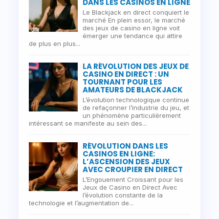
DANS LES CASINOS EN LIGNE
Le Blackjack en direct conquiert le
marché En plein essor, le marché
des jeux de casino en ligne voit
émerger une tendance qui attire
de plus en plus...
LA RÉVOLUTION DES JEUX DE
CASINO EN DIRECT : UN
TOURNANT POUR LES
AMATEURS DE BLACKJACK
L’évolution technologique continue
de refaçonner l’industrie du jeu, et
un phénomène particulièrement
intéressant se manifeste au sein des...
RÉVOLUTION DANS LES
CASINOS EN LIGNE:
L’ASCENSION DES JEUX
AVEC CROUPIER EN DIRECT
L’Engouement Croissant pour les
Jeux de Casino en Direct Avec
l’évolution constante de la
technologie et l’augmentation de...