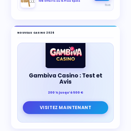
10€ Offerts ou 15 Free Spins
Revue
NOUVEAU CASINO 2026
Gambiva Casino : Test et
Avis
200 % jusqu’à 500 €
VISITEZ MAINTENANT