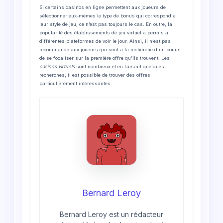
Si certains casinos en ligne permettent aux joueurs de
sélectionner eux-mêmes le type de bonus qui correspond à
leur style de jeu, ce n’est pas toujours le cas. En outre, la
popularité des établissements de jeu virtuel a permis à
différentes plateformes de voir le jour. Ainsi, il n’est pas
recommandé aux joueurs qui sont à la recherche d’un bonus
de se focaliser sur la première offre qu’ils trouvent. Les
casinos virtuels
sont nombreux et en faisant quelques
recherches, il est possible de trouver des offres
particulièrement intéressantes.
Bernard Leroy
Bernard Leroy est un rédacteur