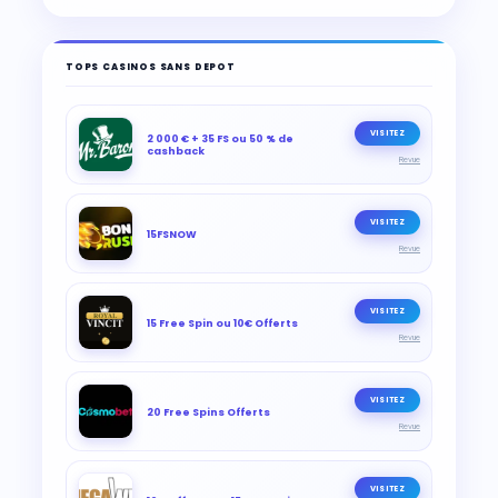
TOPS CASINOS SANS DEPOT
VISITEZ
2 000 € + 35 FS ou 50 % de
cashback
Revue
VISITEZ
15FSNOW
Revue
VISITEZ
15 Free Spin ou 10€ Offerts
Revue
VISITEZ
20 Free Spins Offerts
Revue
VISITEZ