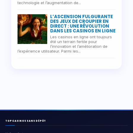
technologie et l’augmentation de...
L’ASCENSION FULGURANTE
DES JEUX DE CROUPIER EN
DIRECT : UNE RÉVOLUTION
DANS LES CASINOS EN LIGNE
Les casinos en ligne ont toujours
été un terrain fertile pour
l’innovation et l’amélioration de
l’expérience utilisateur. Parmi les...
TOP CASINOS SANS DÉPÔT