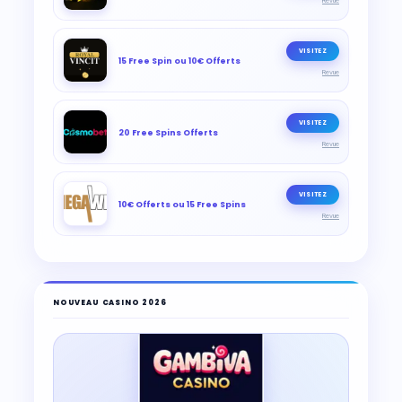
Revue
VISITEZ
15 Free Spin ou 10€ Offerts
Revue
VISITEZ
20 Free Spins Offerts
Revue
VISITEZ
10€ Offerts ou 15 Free Spins
Revue
NOUVEAU CASINO 2026