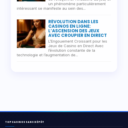
un phénomène particulièrement
intéressant se manifeste au sein des...
RÉVOLUTION DANS LES
CASINOS EN LIGNE:
L’ASCENSION DES JEUX
AVEC CROUPIER EN DIRECT
L’Engouement Croissant pour les
Jeux de Casino en Direct Avec
l’évolution constante de la
technologie et l’augmentation de...
TOP CASINOS SANS DÉPÔT