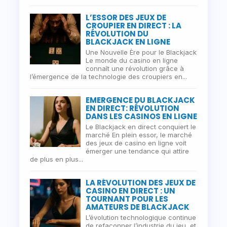
L’ESSOR DES JEUX DE
CROUPIER EN DIRECT : LA
RÉVOLUTION DU
BLACKJACK EN LIGNE
Une Nouvelle Ère pour le Blackjack
Le monde du casino en ligne
connaît une révolution grâce à
l’émergence de la technologie des croupiers en...
EMERGENCE DU BLACKJACK
EN DIRECT: RÉVOLUTION
DANS LES CASINOS EN LIGNE
Le Blackjack en direct conquiert le
marché En plein essor, le marché
des jeux de casino en ligne voit
émerger une tendance qui attire
de plus en plus...
LA RÉVOLUTION DES JEUX DE
CASINO EN DIRECT : UN
TOURNANT POUR LES
AMATEURS DE BLACKJACK
L’évolution technologique continue
de refaçonner l’industrie du jeu, et