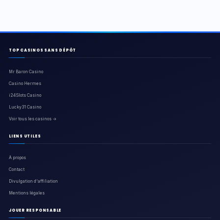
TOP CASINOS SANS DÉPÔT
Mr Baron Casino
Casino Hermes
i24Slots Casino
Lucky31 Casino
Voir tous les casinos →
LIENS UTILES
À propos
Contact
Divulgation d'affiliation
Mentions légales
JOUER RESPONSABLE