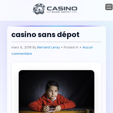
casino sans dépot
mars 6, 2018
By
Bernard Leroy
• Posted in •
Aucun
commentaire