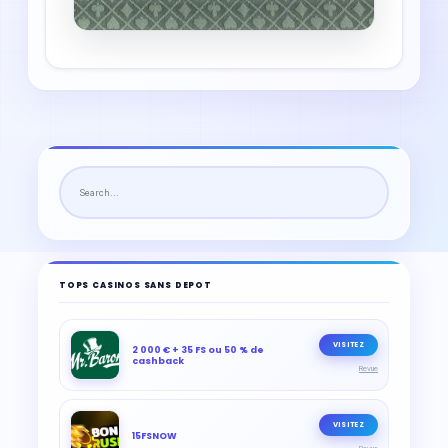
TOPS CASINOS SANS DEPOT
VISITEZ
2 000 € + 35 FS ou 50 % de
cashback
Revue
VISITEZ
15FSNOW