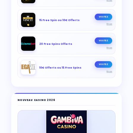
Revue
VISITEZ
15 Free Spin ou 10€ Offerts
Revue
VISITEZ
20 Free Spins Offerts
Revue
VISITEZ
10€ Offerts ou 15 Free Spins
Revue
NOUVEAU CASINO 2026