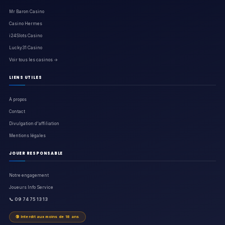
Mr Baron Casino
Casino Hermes
i24Slots Casino
Lucky31 Casino
Voir tous les casinos →
LIENS UTILES
À propos
Contact
Divulgation d'affiliation
Mentions légales
JOUER RESPONSABLE
Notre engagement
Joueurs Info Service
📞 09 74 75 13 13
🔞 Interdit aux moins de 18 ans