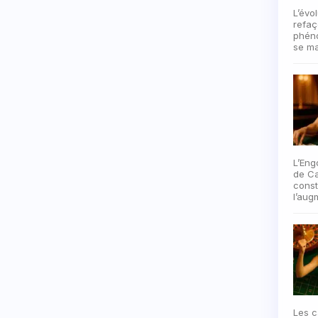
L’évo
refaç
phéno
se ma
L’Eng
de Ca
const
l’aug
Les c