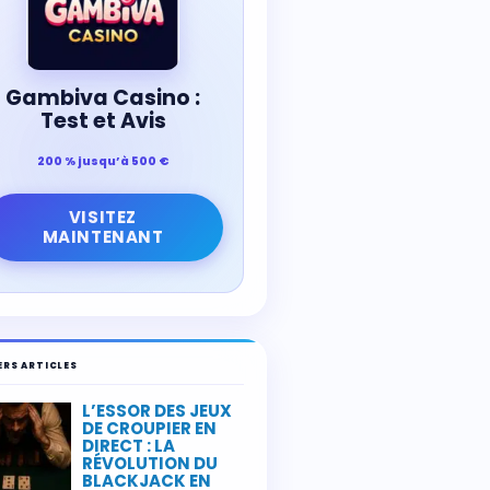
Gambiva Casino :
Test et Avis
200 % jusqu’à 500 €
VISITEZ
MAINTENANT
ERS ARTICLES
L’ESSOR DES JEUX
DE CROUPIER EN
DIRECT : LA
RÉVOLUTION DU
BLACKJACK EN