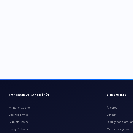
TOP CASINOS SANS DÉPÔT
LIENS UTILES
Mr Baron Casino
À propos
Casino Hermes
Contact
i24Slots Casino
Divulgation d'affiliat
Lucky31 Casino
Mentions légales