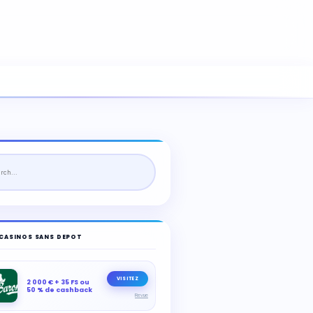
CASINOS SANS DEPOT
VISITEZ
2 000 € + 35 FS ou
50 % de cashback
Revue