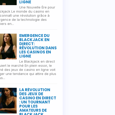
LIGNE
Une Nouvelle Ère pour
ackjack Le monde du casino en
 connaît une révolution grâce à
rgence de la technologie des
iers en...
EMERGENCE DU
BLACKJACK EN
DIRECT:
RÉVOLUTION DANS
LES CASINOS EN
LIGNE
Le Blackjack en direct
iert le marché En plein essor, le
é des jeux de casino en ligne voit
er une tendance qui attire de plus
s...
LA RÉVOLUTION
DES JEUX DE
CASINO EN DIRECT
: UN TOURNANT
POUR LES
AMATEURS DE
BLACKJACK