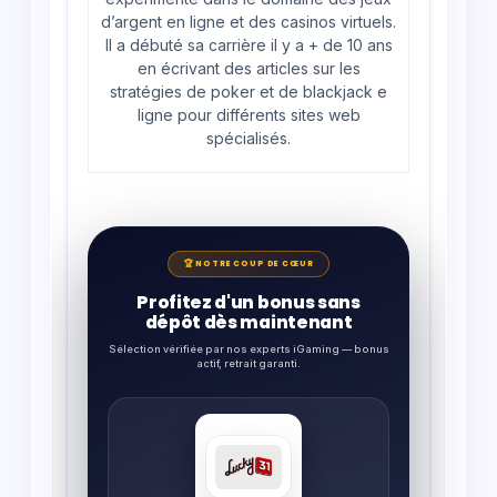
d’argent en ligne et des casinos virtuels.
Il a débuté sa carrière il y a + de 10 ans
en écrivant des articles sur les
stratégies de poker et de blackjack e
ligne pour différents sites web
spécialisés.
🏆 NOTRE COUP DE CŒUR
Profitez d'un bonus sans
dépôt dès maintenant
Sélection vérifiée par nos experts iGaming — bonus
actif, retrait garanti.