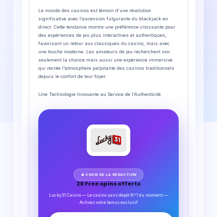
Le monde des casinos est témoin d’une révolution
significative avec l’ascension fulgurante du blackjack en
direct. Cette tendance montre une préférence croissante pour
des expériences de jeu plus interactives et authentiques,
favorisant un retour aux classiques du casino, mais avec
une touche moderne. Les amateurs de jeu recherchent non
seulement la chance mais aussi une expérience immersive
qui recrée l’atmosphère palpitante des casinos traditionnels
depuis le confort de leur foyer.
Une Technologie Innovante au Service de l’Authenticité
🔥 CHOIX DE LA RÉDACTION
20 Free spins offerts
Lucky31 Casino — Le casino sans dépôt N°1 du moment —
Activez votre bonus exclusif