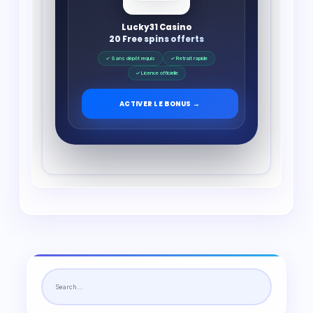
Lucky31 Casino
20 Free spins offerts
✓ Sans dépôt requis
✓ Retrait rapide
✓ Licence officielle
ACTIVER LE BONUS →