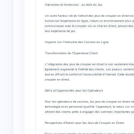
Interaction et Immersion : au-delà du Jeu
Un autre facteur clé de l’attrait des jeux de croupier en direct es
humanise l’expérience en ligne, créant un environnement plus 
communiquer avec le croupier via un chat en direct, posant des
leur expérience de jeu.
Impacts sur l’Industrie des Casinos en Ligne
Transformation de l’Experience Client
L’intégration des jeux de croupier en direct a non seulement él
également augmenté la fidélité des clients. Les joueurs recherc
tout en offrant le confort et l’accessibilité d’internet. Cette dou
croupier en direct.
Défis et Opportunités pour les Opérateurs
Pour les opérateurs de casinos, les jeux de croupier en direct n
technologie et en personnel qualifié. Cependant, le retour sur in
attirent des clients prêts à engager des sommes importantes po
Perspectives d’Avenir pour les Jeux de Croupier en Direct
Dans un avenir proche, on peut s’attendre à voir une croissance d