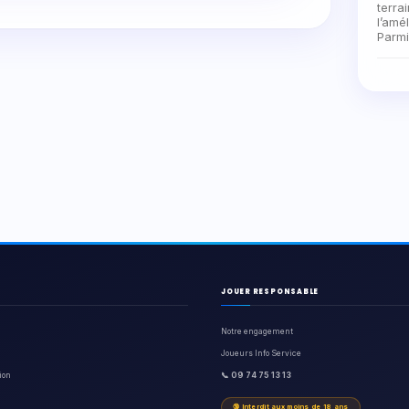
terrai
l’amél
Parmi 
JOUER RESPONSABLE
Notre engagement
Joueurs Info Service
ion
📞 09 74 75 13 13
🔞 Interdit aux moins de 18 ans