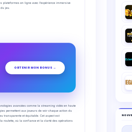
des plateformes en ligne avec l’expérience immersive
 du jeu.
OBTENIR MON BONUS →
echnologies avancées comme la streaming vidéo en haute
logies permettent aux joueurs de voir chaque action du
NOUVE
eu transparente et équitable. Cet aspect est
 roulette, où la confiance et la clarté des opérations