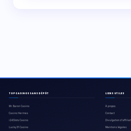
TOP CASINOS SANS DÉPÔT
LIENS UTILES
Mr Baron Casino
À propos
Casino Hermes
Contact
i24Slots Casino
Divulgation d'affiliat
Lucky31 Casino
Mentions légales