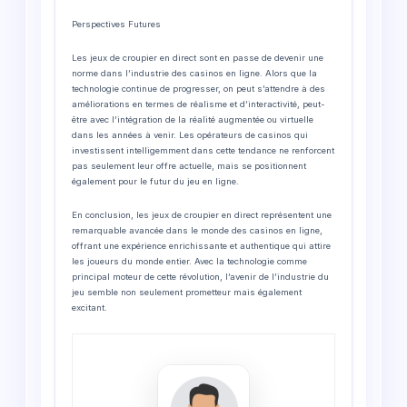
Perspectives Futures
Les jeux de croupier en direct sont en passe de devenir une
norme dans l’industrie des casinos en ligne. Alors que la
technologie continue de progresser, on peut s’attendre à des
améliorations en termes de réalisme et d’interactivité, peut-
être avec l’intégration de la réalité augmentée ou virtuelle
dans les années à venir. Les opérateurs de casinos qui
investissent intelligemment dans cette tendance ne renforcent
pas seulement leur offre actuelle, mais se positionnent
également pour le futur du jeu en ligne.
En conclusion, les jeux de croupier en direct représentent une
remarquable avancée dans le monde des casinos en ligne,
offrant une expérience enrichissante et authentique qui attire
les joueurs du monde entier. Avec la technologie comme
principal moteur de cette révolution, l’avenir de l’industrie du
jeu semble non seulement prometteur mais également
excitant.