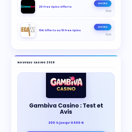
VISITEZ
20 Free Spins Offerts
Revue
VISITEZ
10€ Offerts ou 15 Free Spins
Revue
NOUVEAU CASINO 2026
Gambiva Casino : Test et
Avis
200 % jusqu’à 500 €