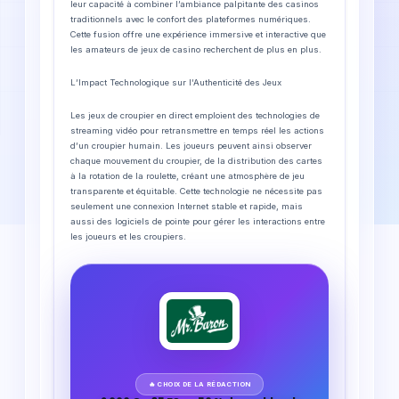
leur capacité à combiner l’ambiance palpitante des casinos
traditionnels avec le confort des plateformes numériques.
Cette fusion offre une expérience immersive et interactive que
les amateurs de jeux de casino recherchent de plus en plus.
L’Impact Technologique sur l’Authenticité des Jeux
Les jeux de croupier en direct emploient des technologies de
streaming vidéo pour retransmettre en temps réel les actions
d’un croupier humain. Les joueurs peuvent ainsi observer
chaque mouvement du croupier, de la distribution des cartes
à la rotation de la roulette, créant une atmosphère de jeu
transparente et équitable. Cette technologie ne nécessite pas
seulement une connexion Internet stable et rapide, mais
aussi des logiciels de pointe pour gérer les interactions entre
les joueurs et les croupiers.
🔥 CHOIX DE LA RÉDACTION