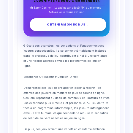
2 000 € + 35 FS ou 50 % de cashback
Mr Baron Casino — Le casino sans dépôt N°1 du moment —
Activez votre bonus exclusif
OBTENIR MON BONUS →
Grâce à ces avancées, les sensations et l’engagement des
joueurs sont décuplés. Ils se sentent véritablement intégrés
dans le processus de jeu, contribuant ainsi à une confiance
et une fidélité accrues envers les plateformes de jeux en
ligne.
Expérience Utilisateur et Jeux en Direct
L’émergence des jeux de croupier en direct a redéfini les
attentes des joueurs en matière de jeux de casino en ligne.
Ces jeux répondent au désir de nombreux utilisateurs de vivre
une expérience plus « réelle » et personnelle. Au lieu de faire
face à un programme informatique, les joueurs interagissent
avec un être humain, ce qui peut aider à réduire la sensation
de solitude souvent associée au jeu en ligne.
De plus, ces jeux offrent une variété en constante évolution.