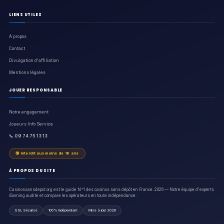
LIENS UTILES
À propos
Contact
Divulgation d'affiliation
Mentions légales
JOUER RESPONSABLE
Notre engagement
Joueurs Info Service
📞 09 74 75 13 13
🔞 Interdit aux moins de 18 ans
À PROPOS DU SITE
Casinossansdepot.org est le guide N°1 des casinos sans dépôt en France. 2026 — Notre équipe d'experts
iGaming audite et compare les opérateurs en toute indépendance.
SSL Sécurisé
100% Indépendant
Mise à jour 2026