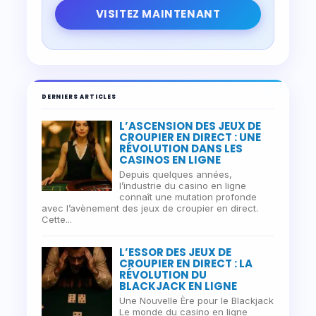
VISITEZ MAINTENANT
DERNIERS ARTICLES
L’ASCENSION DES JEUX DE
CROUPIER EN DIRECT : UNE
RÉVOLUTION DANS LES
CASINOS EN LIGNE
Depuis quelques années,
l’industrie du casino en ligne
connaît une mutation profonde
avec l’avènement des jeux de croupier en direct.
Cette...
L’ESSOR DES JEUX DE
CROUPIER EN DIRECT : LA
RÉVOLUTION DU
BLACKJACK EN LIGNE
Une Nouvelle Ère pour le Blackjack
Le monde du casino en ligne