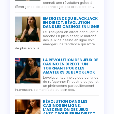
connaît une révolution grâce à
l’émergence de la technologie des croupiers en...
EMERGENCE DU BLACKJACK
EN DIRECT: RÉVOLUTION
DANS LES CASINOS EN LIGNE
Le Blackjack en direct conquiert le
marché En plein essor, le marché
des jeux de casino en ligne voit
émerger une tendance qui attire
de plus en plus...
LA RÉVOLUTION DES JEUX DE
CASINO EN DIRECT : UN
TOURNANT POUR LES
AMATEURS DE BLACKJACK
L’évolution technologique continue
de refaçonner l’industrie du jeu, et
un phénomène particulièrement
intéressant se manifeste au sein des...
RÉVOLUTION DANS LES
CASINOS EN LIGNE:
L’ASCENSION DES JEUX
AVEC CROUPIER EN DIRECT