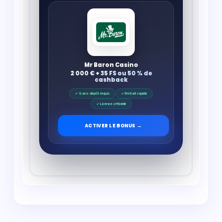
Mr Baron Casino
2 000 € + 35 FS ou 50 % de
cashback
✓ Sans dépôt requis
✓ Retrait rapide
✓ Licence officielle
ACTIVER LE BONUS →