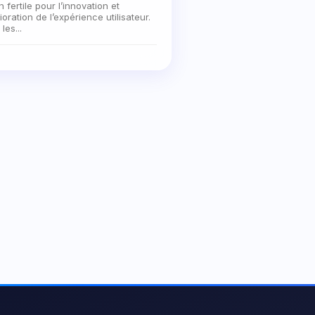
n fertile pour l’innovation et
ioration de l’expérience utilisateur.
les...