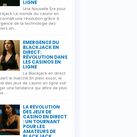
LIGNE
Une Nouvelle Ère pour
ackjack Le monde du casino en
 connaît une révolution grâce à
rgence de la technologie des
iers en...
EMERGENCE DU
BLACKJACK EN
DIRECT:
RÉVOLUTION DANS
LES CASINOS EN
LIGNE
Le Blackjack en direct
iert le marché En plein essor, le
é des jeux de casino en ligne voit
er une tendance qui attire de plus
s...
LA RÉVOLUTION
DES JEUX DE
CASINO EN DIRECT
: UN TOURNANT
POUR LES
AMATEURS DE
BLACKJACK