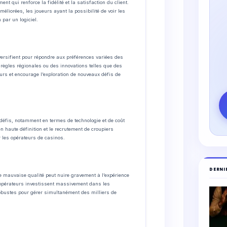
nt qui renforce la fidélité et la satisfaction du client.
méliorées, les joueurs ayant la possibilité de voir les
 par un logiciel.
iversifient pour répondre aux préférences variées des
 règles régionales ou des innovations telles que des
eurs et encourage l’exploration de nouveaux défis de
 défis, notamment en termes de technologie et de coût
n haute définition et le recrutement de croupiers
r les opérateurs de casinos.
DERNI
 de mauvaise qualité peut nuire gravement à l’expérience
s opérateurs investissent massivement dans les
obustes pour gérer simultanément des milliers de