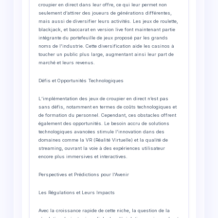
croupier en direct dans leur offre, ce qui leur permet non
seulement d’attirer des joueurs de générations différentes,
mais aussi de diversifier leurs activités. Les jeux de roulette,
blackjack, et baccarat en version live font maintenant partie
intégrante du portefeuille de jeux proposé par les grands
noms de l’industrie. Cette diversification aide les casinos à
toucher un public plus large, augmentant ainsi leur part de
marché et leurs revenus.
Défis et Opportunités Technologiques
L’implémentation des jeux de croupier en direct n’est pas
sans défis, notamment en termes de coûts technologiques et
de formation du personnel. Cependant, ces obstacles offrent
également des opportunités. Le besoin accru de solutions
technologiques avancées stimule l’innovation dans des
domaines comme la VR (Réalité Virtuelle) et la qualité de
streaming, ouvrant la voie à des expériences utilisateur
encore plus immersives et interactives.
Perspectives et Prédictions pour l’Avenir
Les Régulations et Leurs Impacts
Avec la croissance rapide de cette niche, la question de la