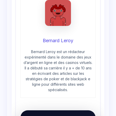
Bernard Leroy
Bernard Leroy est un rédacteur
expérimenté dans le domaine des jeux
d’argent en ligne et des casinos virtuels.
Il a débuté sa carrière il y a + de 10 ans
en écrivant des articles sur les
stratégies de poker et de blackjack e
ligne pour différents sites web
spécialisés.