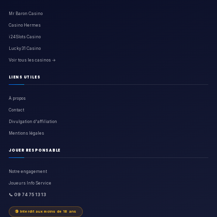
Mr Baron Casino
Casino Hermes
i24Slots Casino
Lucky31 Casino
Voir tous les casinos →
LIENS UTILES
À propos
Contact
Divulgation d'affiliation
Mentions légales
JOUER RESPONSABLE
Notre engagement
Joueurs Info Service
📞 09 74 75 13 13
🔞 Interdit aux moins de 18 ans