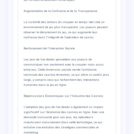
Augmentation de la Confiance et de la Transparence
La visibilité des actions du croupier en temps réel crée un
environnement de jeu plus transparent. Les joueurs peuvent
observer le déroulement du jeu, ce qui augmente leur
confiance dans l’intégrité de l’opérateur de casino.
Renforcement de l’Interaction Sociale
Les jeux de live dealer permettent aux joueurs de
communiquer non seulement avec le croupier mais aussi
entre eux. Cette dimension sociale recrée l’ambiance
conviviale des casinos terrestres, ce qui attire un public plus
large, y compris ceux qui recherchent des interactions
humaines dans le jeu en ligne.
Répercussions Économiques sur l’Industrie des Casinos
L’adoption des jeux de live dealer a également un impact
significatif sur l’économie des casinos en ligne. Avec une
demande croissante pour ces jeux, les opérateurs
investissent massivement dans cette technologie, ce qui
entraîne une évolution des stratégies commerciales et
marketing.