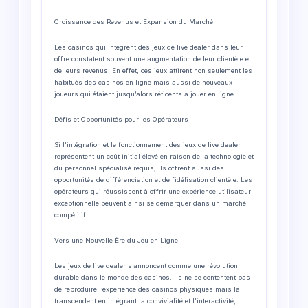
Croissance des Revenus et Expansion du Marché
Les casinos qui intègrent des jeux de live dealer dans leur
offre constatent souvent une augmentation de leur clientèle et
de leurs revenus. En effet, ces jeux attirent non seulement les
habitués des casinos en ligne mais aussi de nouveaux
joueurs qui étaient jusqu’alors réticents à jouer en ligne.
Défis et Opportunités pour les Opérateurs
Si l’intégration et le fonctionnement des jeux de live dealer
représentent un coût initial élevé en raison de la technologie et
du personnel spécialisé requis, ils offrent aussi des
opportunités de différenciation et de fidélisation clientèle. Les
opérateurs qui réussissent à offrir une expérience utilisateur
exceptionnelle peuvent ainsi se démarquer dans un marché
compétitif.
Vers une Nouvelle Ère du Jeu en Ligne
Les jeux de live dealer s’annoncent comme une révolution
durable dans le monde des casinos. Ils ne se contentent pas
de reproduire l’expérience des casinos physiques mais la
transcendent en intégrant la convivialité et l’interactivité,