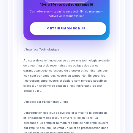
10€ Offerts Code: HERMES10
Casino Hermes — Le casino sans dépôt N°1 du moment —
Activez votre bonus exclusif
OBTENIR MON BONUS →
L’Interface Technologique
Au cœur de cette innovation se trouve une technologie avancée
de streaming et de reconnaissance optique des cartes,
garantissant que les actions du croupier et les résultats des
jeux sont transmis aux joueurs en temps réel. En outre, les
interactions entre joueurs et dealers sont rendues possibles
grâce à un système de chat en direct, renforçant l’aspect
social du jeu.
L’Impact sur l’Expérience Client
L’introduction des jeux de live dealer a modifié la perception
et l’engagement des joueurs envers le jeu en ligne. La
présence d’un croupier humain rassure de nombreux joueurs
sur l’équité des jeux, souvent un sujet de préoccupation dans
les formats entièrement numériques.