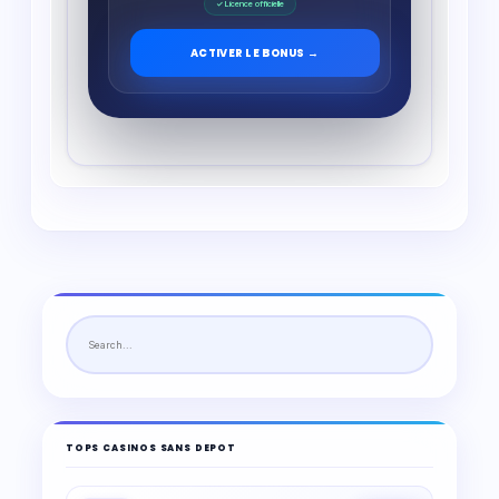
✓ Licence officielle
ACTIVER LE BONUS →
TOPS CASINOS SANS DEPOT