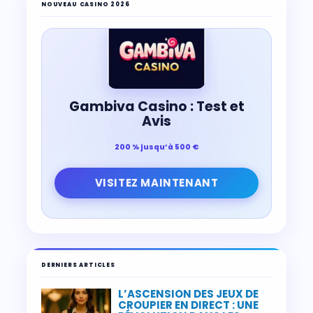
NOUVEAU CASINO 2026
Gambiva Casino : Test et
Avis
200 % jusqu’à 500 €
VISITEZ MAINTENANT
DERNIERS ARTICLES
L’ASCENSION DES JEUX DE
CROUPIER EN DIRECT : UNE